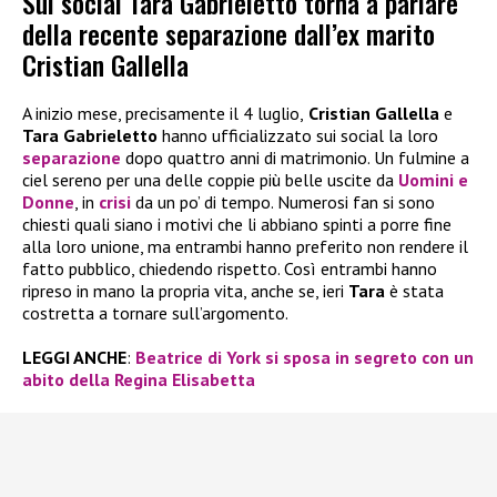
Sui social Tara Gabrieletto torna a parlare
della recente separazione dall’ex marito
Cristian Gallella
A inizio mese, precisamente il 4 luglio,
Cristian Gallella
e
Tara Gabrieletto
hanno ufficializzato sui social la loro
separazione
dopo quattro anni di matrimonio. Un fulmine a
ciel sereno per una delle coppie più belle uscite da
Uomini e
Donne
, in
crisi
da un po’ di tempo. Numerosi fan si sono
chiesti quali siano i motivi che li abbiano spinti a porre fine
alla loro unione, ma entrambi hanno preferito non rendere il
fatto pubblico, chiedendo rispetto. Così entrambi hanno
ripreso in mano la propria vita, anche se, ieri
Tara
è stata
costretta a tornare sull’argomento.
LEGGI ANCHE
:
Beatrice di York si sposa in segreto con un
abito della Regina Elisabetta