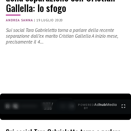
Gallella: lo sfogo
ANDREA SANNA
|
19 LUGLIO 2020
Sui social Tara Gabrieletto torna a parlare della recente
separazione dall’ex marito Cristian Gallella A inizio mese,
precisamente il 4…
0:27 /
Ad
hub
Media
POWERED
1
/
2
3:35
BY