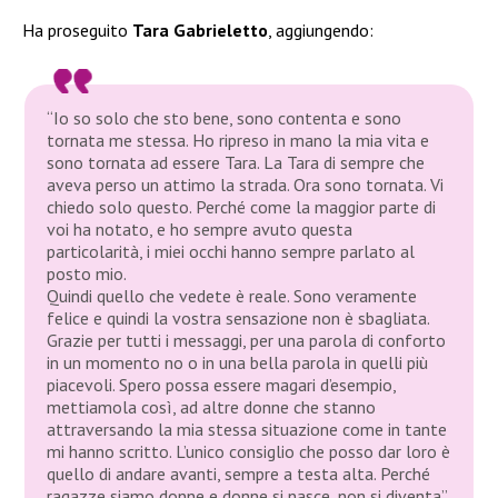
Ha proseguito
Tara Gabrieletto
, aggiungendo:
“Io so solo che sto bene, sono contenta e sono
tornata me stessa. Ho ripreso in mano la mia vita e
sono tornata ad essere Tara. La Tara di sempre che
aveva perso un attimo la strada. Ora sono tornata. Vi
chiedo solo questo. Perché come la maggior parte di
voi ha notato, e ho sempre avuto questa
particolarità, i miei occhi hanno sempre parlato al
posto mio.
Quindi quello che vedete è reale. Sono veramente
felice e quindi la vostra sensazione non è sbagliata.
Grazie per tutti i messaggi, per una parola di conforto
in un momento no o in una bella parola in quelli più
piacevoli. Spero possa essere magari d’esempio,
mettiamola così, ad altre donne che stanno
attraversando la mia stessa situazione come in tante
mi hanno scritto. L’unico consiglio che posso dar loro è
quello di andare avanti, sempre a testa alta. Perché
ragazze siamo donne e donne si nasce, non si diventa”.