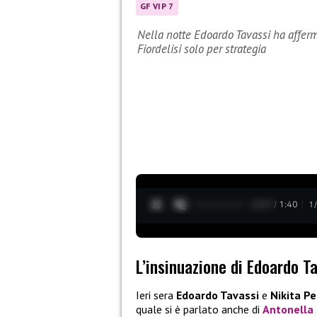
GF VIP 7
Nella notte Edoardo Tavassi ha afferm
Fiordelisi solo per strategia
0:28 / 1:40
1
L’insinuazione di Edoardo T
Ieri sera
Edoardo Tavassi
e
Nikita Pe
quale si è parlato anche di
Antonella 