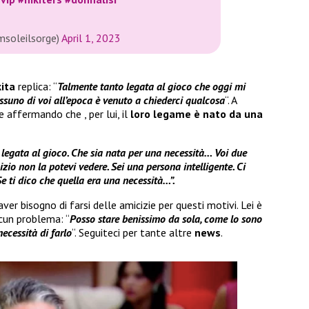
msoleilsorge)
April 1, 2023
kita
replica: “
Talmente tanto legata al gioco che oggi mi
suno di voi all’epoca è venuto a chiederci qualcosa
“. A
e affermando che , per lui, il
loro legame è nato da una
 legata al gioco. Che sia nata per una necessità… Voi due
nizio non la potevi vedere. Sei una persona intelligente. Ci
Se ti dico che quella era una necessità…”.
ver bisogno di farsi delle amicizie per questi motivi. Lei è
cun problema: “
Posso stare benissimo da sola, come lo sono
necessità di farlo
“. Seguiteci per tante altre
news
.