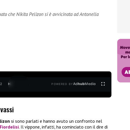
ato che Nikita Pelizon si è avvicinata ad Antonella
Ad
hub
Media
/
2
POWERED BY
avassi
lizon
si sono parlati e hanno avuto un confronto nel
Fiordelisi
. Il vippone, infatti, ha cominciato con il dire di