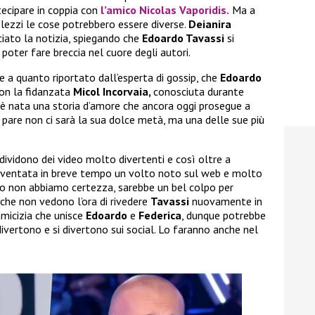
tecipare in coppia con
l’amico
Nicolas Vaporidis.
Ma a
lezzi le cose potrebbero essere diverse.
Deianira
ciato la notizia, spiegando che
Edoardo Tavassi
si
poter fare breccia nel cuore degli autori.
e a quanto riportato dall’esperta di gossip, che
Edoardo
on la fidanzata
Micol Incorvaia,
conosciuta durante
ì è nata una storia d’amore che ancora oggi prosegue a
 pare non ci sarà la sua dolce metà, ma una delle sue più
ndividono dei video molto divertenti e così oltre a
iventata in breve tempo un volto noto sul web e molto
o non abbiamo certezza, sarebbe un bel colpo per
 che non vedono l’ora di rivedere
Tavassi
nuovamente in
amicizia che unisce
Edoardo
e
Federica
, dunque potrebbe
ivertono e si divertono sui social. Lo faranno anche nel