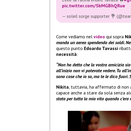
pic.twitter.com/SbMGBhQRue
— soleil sorge supporter 💐 (@tea
Come vediamo nel
video
qui sopra
Ni
manda un aereo spendendo dei soldi. Nes
questo punto
Edoardo Tavassi
ribatt
necessità
:
“Non ho detto che la vostra amicizia sia
all’inizio non vi potevate vedere. Tu all’i
sono cose che io so, ma te le dico fuori. 
Nikita
, tuttavia, ha affermato di non a
capace anche a stare da sola senza al
stata per tutta la mia vita quando c’era 