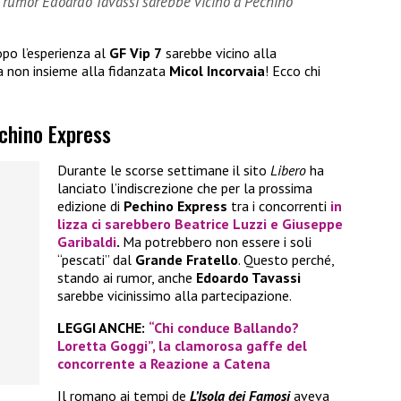
i rumor Edoardo Tavassi sarebbe vicino a Pechino
po l’esperienza al
GF Vip 7
sarebbe vicino alla
a non insieme alla fidanzata
Micol Incorvaia
! Ecco chi
echino Express
Durante le scorse settimane il sito
Libero
ha
lanciato l’indiscrezione che per la prossima
edizione di
Pechino Express
tra i concorrenti
in
lizza ci sarebbero
Beatrice Luzzi
e
Giuseppe
Garibaldi
.
Ma potrebbero non essere i soli
“pescati” dal
Grande Fratello
. Questo perché,
stando ai rumor, anche
Edoardo Tavassi
sarebbe vicinissimo alla partecipazione.
LEGGI ANCHE:
“Chi conduce Ballando?
Loretta Goggi”, la clamorosa gaffe del
concorrente a Reazione a Catena
Il romano ai tempi de
L’Isola dei Famosi
aveva