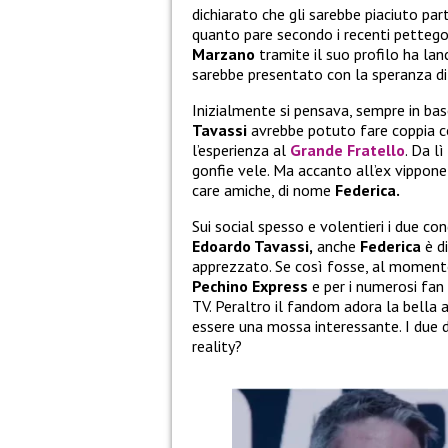
dichiarato che gli sarebbe piaciuto par
quanto pare secondo i recenti pettego
Marzano
tramite il suo profilo ha lan
sarebbe presentato con la speranza di 
Inizialmente si pensava, sempre in bas
Tavassi
avrebbe potuto fare coppia c
l’esperienza al
Grande Fratello
. Da l
gonfie vele. Ma accanto all’ex vippone
care amiche, di nome
Federica.
Sui social spesso e volentieri i due co
Edoardo Tavassi,
anche
Federica
è d
apprezzato. Se così fosse, al moment
Pechino Express
e per i numerosi fan
TV. Peraltro il fandom adora la bella 
essere una mossa interessante. I due d
reality?