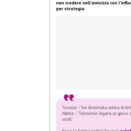
non credere nell’amicizia con l’infl
per strategia
:
Tavassi: -“Sei diventata amica di An
Nikita: -“Talmente legata al gioco
soldi”
Eeee la fatina ended Tavassi 🔥
#gf