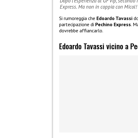
Dopo l’esperienza al GF Vip, secondo 
Express. Ma non in coppia con Micol!
Si rumoreggia che
Edoardo Tavassi
do
partecipazione di
Pechino Express
. M
dovrebbe affiancarlo.
Edoardo Tavassi vicino a P