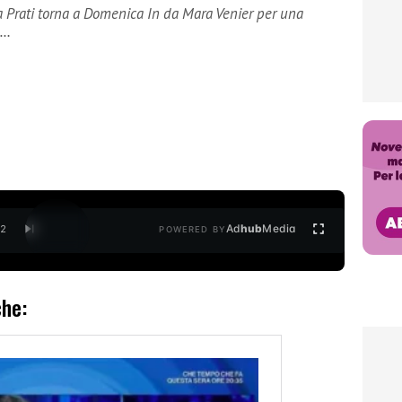
a Prati torna a Domenica In da Mara Venier per una
s…
Ad
hub
Media
/
2
POWERED BY
che: