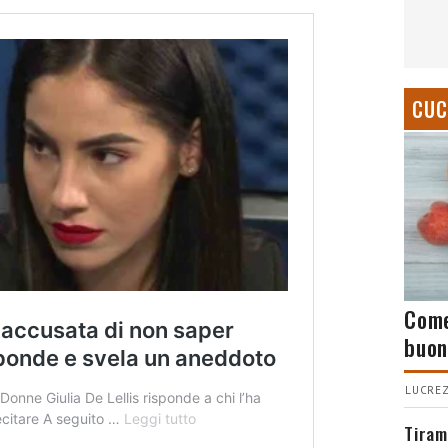
CUC
Come
buon
LUCREZ
Tiram