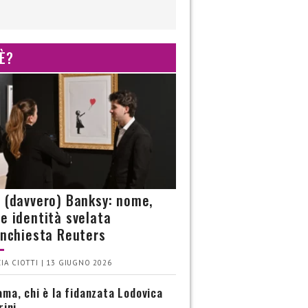
 È?
è (davvero) Banksy: nome,
 e identità svelata
’inchiesta Reuters
IA CIOTTI | 13 GIUGNO 2026
ma, chi è la fidanzata Lodovica
rini