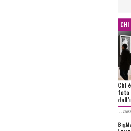
CHI
Chi 
foto
dall
LUCREZ
BigMa
Lazze