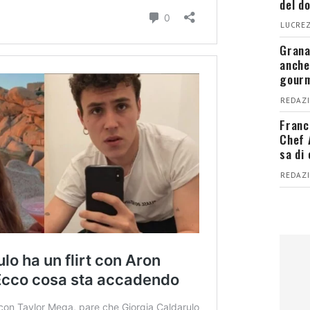
del d
LUCREZ
Grana
anche
gour
REDAZI
Franc
Chef 
sa di
REDAZI