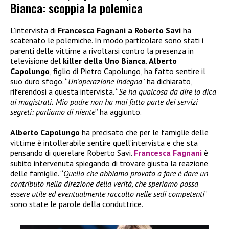
Bianca: scoppia la polemica
L’intervista di
Francesca Fagnani a Roberto Savi
ha
scatenato le polemiche. In modo particolare sono stati i
parenti delle vittime a rivoltarsi contro la presenza in
televisione del
killer della Uno Bianca
.
Alberto
Capolungo
, figlio di Pietro Capolungo, ha fatto sentire il
suo duro sfogo. “
Un’operazione indegna
” ha dichiarato,
riferendosi a questa intervista. “
Se ha qualcosa da dire lo dica
ai magistrati
.
Mio padre non ha mai fatto parte dei servizi
segreti: parliamo di niente
” ha aggiunto.
Alberto Capolungo
ha precisato che per le famiglie delle
vittime è intollerabile sentire quell’intervista e che sta
pensando di querelare Roberto Savi.
Francesca Fagnani
è
subito intervenuta spiegando di trovare giusta la reazione
delle famiglie. “
Quello che abbiamo provato a fare è dare un
contributo nella direzione della verità, che speriamo possa
essere utile ed eventualmente raccolto nelle sedi competenti
”
sono state le parole della conduttrice.