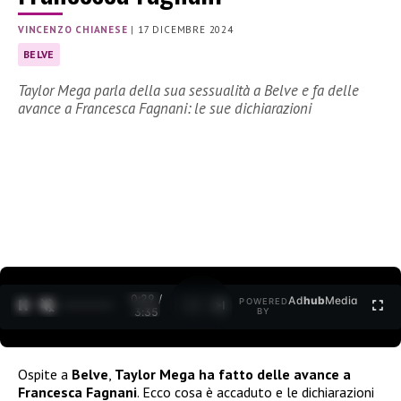
VINCENZO CHIANESE
|
17 DICEMBRE 2024
BELVE
Taylor Mega parla della sua sessualità a Belve e fa delle
avance a Francesca Fagnani: le sue dichiarazioni
0:30 /
Ad
hub
Media
POWERED
1
/
2
3:35
BY
Ospite a
Belve
,
Taylor Mega ha fatto delle avance a
Francesca Fagnani
. Ecco cosa è accaduto e le dichiarazioni