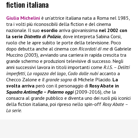
fiction italiana
Giulia Michelini
è un’attrice italiana nata a Roma nel 1985,
tra i volti più riconoscibili della fiction e del cinema
nazionale. Il suo
esordio
arriva giovanissima
nel 2002 con
la serie
Distretto di Polizia
, dove interpreta Sabina Corsi,
ruolo che le apre subito le porte della televisione. Poco
dopo debutta anche al cinema con
Ricordati di me
di Gabriele
Muccino (2003), avviando una carriera in rapida crescita tra
grande schermo e produzioni televisive di successo. Negli
anni successivi lavora in titoli importanti come
R.I.S. – Delitti
imperfetti
,
La ragazza del lago
,
Cado dalle nubi
accanto a
Checco Zalone e
Il grande sogno
di Michele Placido.
La
svolta arriva
però con il personaggio di
Rosy Abate in
Squadra Antimafia – Palermo oggi
(2009-2016), che la
consacra al grande pubblico e diventa uno dei ruoli più iconici
della fiction italiana, poi ripreso nello spin-off
Rosy Abate –
La serie
.