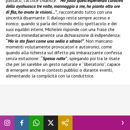
passato, l’attrice chiarisce:
“
Ho fatto quest’esperienza curativa
della ayahuasca tre volte, mannaggia a me, ho pianto otto ore
di fila, ho avuto le visioni…
”
, raccontando tutto con una
sincerità disarmante. Il dialogo resta sempre acceso e
ironico: quando si parla del mondo dello spettacolo e dei
suoi equilibri interni, Michelini risponde con una frase che
diventa immediatamente una dichiarazione di indipendenza:
“
Ma io sto fuori come una sedia a sdraio!”
. Non mancano
momenti volutamente provocatori e autoironici, come
quando alla richiesta sul difetto più imbarazzante confessa
senza esitazione:
“
Spesso rutto
”
, spiegando poi tra le risate
che per lei sarebbe un gesto naturale e “liberatorio”, capace
di emergere anche in contesti pubblici o durante eventi,
alimentando la complicità con la conduttrice.