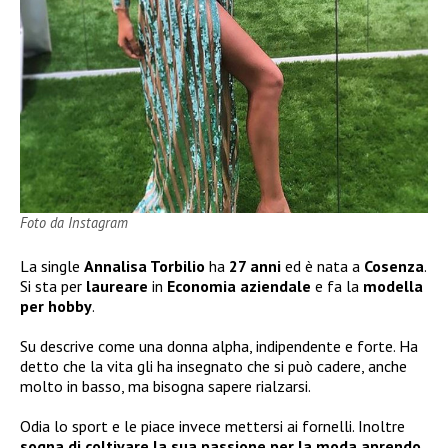
Foto da Instagram
La single
Annalisa Torbilio
ha
27 anni
ed è nata a
Cosenza
.
Si sta per
laureare
in
Economia aziendale
e fa la
modella
per hobby
.
Su descrive come una donna alpha, indipendente e forte. Ha
detto che la vita gli ha insegnato che si può cadere, anche
molto in basso, ma bisogna sapere rialzarsi.
Odia lo sport e le piace invece mettersi ai fornelli. Inoltre
sogna di coltivare la sua passione per la moda aprendo