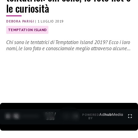
le curiosità
DEBORA PARIGI
|
1 LUGLIO 2019
TEMPTATION ISLAND
Chi sono le tentatrici di Temptation Island 2019? Ecco i loro
nomi, le loro foto e conosciamole meglio attraverso alcune…
0:28 /
Ad
hub
Media
POWERED
1
/
2
3:35
BY