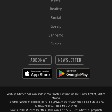
News
Reality
Social
Gossip
Sanremo
Cucina
ABBONATI
NEWSLETTER
Visibilia Editrice S.r.l.
con sede in Via Privata Giovannino De Grassi 12/12A, 20123
Milano.
Capitale sociale € 100.000,00 I.V. - C.F./P.IVA ed iscrizione alla C.C.I.A.A. di Milano
N.10269990965 - REA MI-2519578.
Novella 2000 © 2026. Iscritta al ROC con il n.37767. Tutti i diritti di proprietà