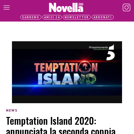
SANREMO
AMICI 24
NEWSLETTER
ABBONATI
NEWS
Temptation Island 2020:
annunciata la seconda coppia