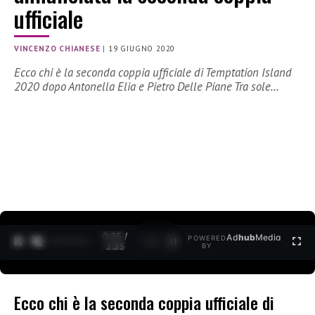
ufficiale
VINCENZO CHIANESE
|
19 GIUGNO 2020
Ecco chi è la seconda coppia ufficiale di Temptation Island
2020 dopo Antonella Elia e Pietro Delle Piane Tra sole…
0:25 /
Ad
hub
Media
POWERED
1
/
2
3:35
BY
Ecco chi è la seconda coppia ufficiale di