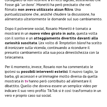
fosse già “
un bono
”. Monetti ha però precisato che nel
filmato
non aveva utilizzato alcun filtro
. Una
puntualizzazione che, anziché chiudere la discussione, ha
alimentato ulteriormente le domande sul suo cambiamento.
Dopo il polverone social, Rosario Monetti è tornato a
mostrarsi in un
nuovo video girato in auto
, questa volta
con il sorriso e un
atteggiamento divertito davanti alla
curiosità suscitata
. L’ex volto di
Temptation Island
ha scelto
di ironizzare sulla vicenda, continuando a ricondurre il
presunto cambiamento alla sua poca dimestichezza con la
telecamera.
Per il momento, invece, Rosario non ha commentato le
ipotesi su
possibili interventi estetici
. Il nuovo taglio, la
barba, gli accessori e un’immagine molto diversa da quella
mostrata in
tv
hanno però contribuito ad alimentare il
dibattito. Quello che doveva essere un semplice video per
indicare il suo vero profilo TikTok si è così trasformato in un
vero e proprio caso sui social.