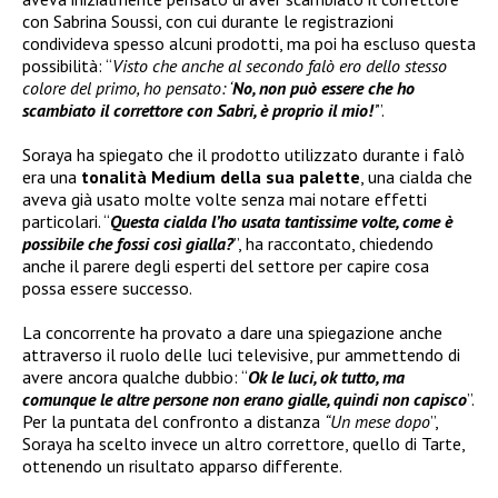
con Sabrina Soussi, con cui durante le registrazioni
condivideva spesso alcuni prodotti, ma poi ha escluso questa
possibilità: “
Visto che anche al secondo falò ero dello stesso
colore del primo, ho pensato: ‘
No, non può essere che ho
scambiato il correttore con Sabri, è proprio il mio!
’
”.
Soraya ha spiegato che il prodotto utilizzato durante i falò
era una
tonalità Medium della sua palette
, una cialda che
aveva già usato molte volte senza mai notare effetti
particolari. “
Questa cialda l’ho usata tantissime volte, come è
possibile che fossi così gialla?
”, ha raccontato, chiedendo
anche il parere degli esperti del settore per capire cosa
possa essere successo.
La concorrente ha provato a dare una spiegazione anche
attraverso il ruolo delle luci televisive, pur ammettendo di
avere ancora qualche dubbio: “
Ok le luci, ok tutto, ma
comunque le altre persone non erano gialle, quindi non capisco
”.
Per la puntata del confronto a distanza
“Un mese dopo
”,
Soraya ha scelto invece un altro correttore, quello di Tarte,
ottenendo un risultato apparso differente.