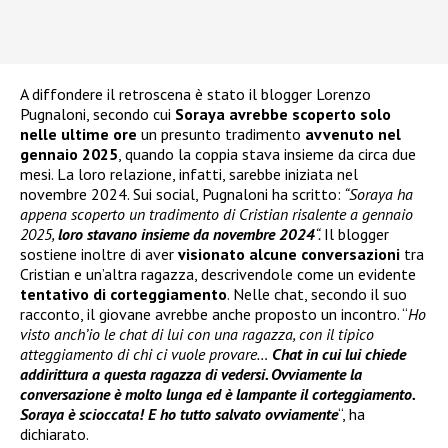
A diffondere il retroscena è stato il blogger Lorenzo
Pugnaloni, secondo cui
Soraya avrebbe scoperto solo
nelle ultime ore
un presunto tradimento
avvenuto nel
gennaio 2025
, quando la coppia stava insieme da circa due
mesi. La loro relazione, infatti, sarebbe iniziata nel
novembre 2024. Sui social, Pugnaloni ha scritto:
“Soraya ha
appena scoperto un tradimento di Cristian risalente a gennaio
2025,
loro stavano insieme da novembre 2024
“.
Il blogger
sostiene inoltre di aver
visionato alcune conversazioni
tra
Cristian e un’altra ragazza, descrivendole come un evidente
tentativo di corteggiamento
. Nelle chat, secondo il suo
racconto, il giovane avrebbe anche proposto un incontro. “
Ho
visto anch’io le chat di lui con una ragazza, con il tipico
atteggiamento di chi ci vuole provare…
Chat in cui lui chiede
addirittura a questa ragazza di vedersi. Ovviamente la
conversazione è molto lunga ed è lampante il corteggiamento.
Soraya è scioccata! E ho tutto salvato ovviamente
“, ha
dichiarato.