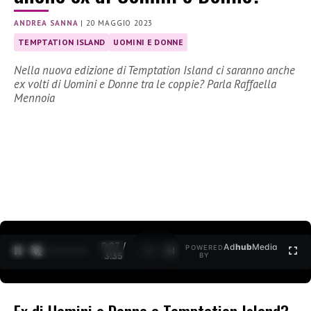
ANDREA SANNA
|
20 MAGGIO 2023
TEMPTATION ISLAND
UOMINI E DONNE
Nella nuova edizione di Temptation Island ci saranno anche
ex volti di Uomini e Donne tra le coppie? Parla Raffaella
Mennoia
0:28 /
Ad
hub
Media
POWERED
1
/
2
3:35
BY