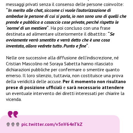
messaggi privati senza il consenso delle persone coinvolte:
“
In merito alle chat, siccome ci vuole l’autorizzazione di
ambedue le persone di cui si parla, io non sono uno di quelli che
prende e pubblica a casaccio cose private, perché rispetto le
‘norme’ di un mestiere
“
. Ha poi concluso con una frase
destinata ad alimentare ulteriormente il dibattito:
“
Se
ovviamente verrò smentito e verrà detto che è una cosa
inventata, allora vedrete tutto. Punto e fine
“
.
Nelle ore successive alla diffusione dell’indiscrezione, né
Cristian Mascolino né Soraya Sabetta hanno rilasciato
dichiarazioni pubbliche per confermare o smentire quanto
emerso. Il loro silenzio, tuttavia, non costituisce una prova
della veridicità delle accuse.
Per il momento non risultano
prese di posizione ufficiali
e
sarà necessario attendere
un eventuale intervento dei diretti interessati per chiarire la
vicenda.
🍿🍿🍿
pic.twitter.com/v5nV64nTkZ