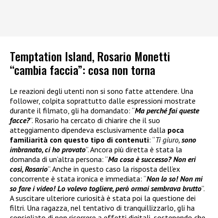
Temptation Island, Rosario Monetti
“cambia faccia”: cosa non torna
Le reazioni degli utenti non si sono fatte attendere. Una
follower, colpita soprattutto dalle espressioni mostrate
durante il filmato, gli ha domandato: “
Ma perché fai queste
facce?
”. Rosario ha cercato di chiarire che il suo
atteggiamento dipendeva esclusivamente dalla
poca
familiarità con questo tipo di contenuti
: “
Ti giuro,
sono
imbranato, ci ho provato
”. Ancora più diretta è stata la
domanda di un’altra persona: “
Ma cosa è successo? Non eri
così, Rosario
”. Anche in questo caso la risposta dell’ex
concorrente è stata ironica e immediata: “
Non lo so! Non mi
so fare i video! Lo volevo togliere, però ormai sembrava brutto
”.
A suscitare ulteriore curiosità è stata poi la questione dei
filtri. Una ragazza, nel tentativo di tranquillizzarlo, gli ha
consigliato di non ricorrere a effetti digitali, sostenendo che