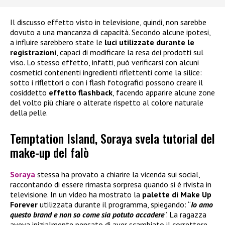
Il discusso effetto visto in televisione, quindi, non sarebbe
dovuto a una mancanza di capacità. Secondo alcune ipotesi,
a influire sarebbero state le
luci utilizzate durante le
registrazioni
, capaci di modificare la resa dei prodotti sul
viso. Lo stesso effetto, infatti, può verificarsi con alcuni
cosmetici contenenti ingredienti riflettenti come la silice:
sotto i riflettori o con i flash fotografici possono creare il
cosiddetto
effetto flashback
, facendo apparire alcune zone
del volto più chiare o alterate rispetto al colore naturale
della pelle.
Temptation Island, Soraya svela tutorial del
make-up del falò
Soraya
stessa ha provato a chiarire la vicenda sui social,
raccontando di essere rimasta sorpresa quando si è rivista in
televisione. In un video ha mostrato la
palette di
Make Up
Forever
utilizzata durante il programma, spiegando: “
Io amo
questo brand e non so come sia potuto accadere
”. La ragazza
aveva inizialmente pensato di aver scambiato il correttore