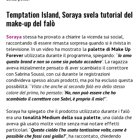
Temptation Island, Soraya svela tutorial del
make-up del falò
Soraya
stessa ha provato a chiarire la vicenda sui social,
raccontando di essere rimasta sorpresa quando si è rivista in
televisione. In un video ha mostrato la
palette di
Make Up
Forever
utilizzata durante il programma, spiegando: “
Io amo
questo brand e non so come sia potuto accadere
”. La ragazza
aveva inizialmente pensato di aver scambiato il correttore
con Sabrina Soussi, con cui durante le registrazioni
condivideva spesso alcuni prodotti, ma poi ha escluso questa
possibilità: “
Visto che anche al secondo falò ero dello stesso
colore del primo, ho pensato: ‘
No, non può essere che ho
scambiato il correttore con Sabri, è proprio il mio!
’
”.
Soraya ha spiegato che il prodotto utilizzato durante i falò
era una
tonalità Medium della sua palette
, una cialda che
aveva già usato molte volte senza mai notare effetti
particolari. “
Questa cialda l’ho usata tantissime volte, come è
possibile che fossi così gialla?
”, ha raccontato, chiedendo