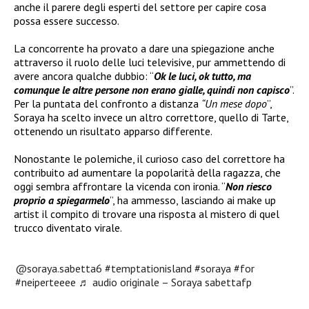
anche il parere degli esperti del settore per capire cosa
possa essere successo.
La concorrente ha provato a dare una spiegazione anche
attraverso il ruolo delle luci televisive, pur ammettendo di
avere ancora qualche dubbio: “
Ok le luci, ok tutto, ma
comunque le altre persone non erano gialle, quindi non capisco
”.
Per la puntata del confronto a distanza
“Un mese dopo
”,
Soraya ha scelto invece un altro correttore, quello di Tarte,
ottenendo un risultato apparso differente.
Nonostante le polemiche, il curioso caso del correttore ha
contribuito ad aumentare la popolarità della ragazza, che
oggi sembra affrontare la vicenda con ironia. “
Non riesco
proprio a spiegarmelo
”, ha ammesso, lasciando ai make up
artist il compito di trovare una risposta al mistero di quel
trucco diventato virale.
@soraya.sabetta6
#temptationisland
#soraya
#for
#neiperteeee
♬ audio originale – Soraya sabettafp