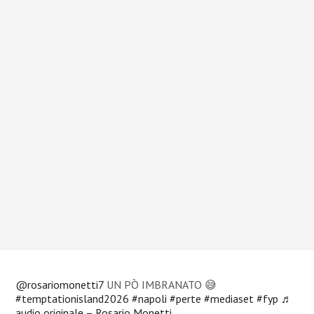
@rosariomonetti7
UN PÒ IMBRANATO 😅
#temptationisland2026
#napoli
#perte
#mediaset
#fyp
♬
audio originale – Rosario Monetti