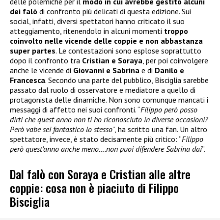
delle polemiche per il
modo in cui avrebbe gestito alcuni
dei falò
di confronto più delicati di questa edizione. Sui
social, infatti, diversi spettatori hanno criticato il suo
atteggiamento, ritenendolo in alcuni momenti
troppo
coinvolto nelle vicende delle coppie e non abbastanza
super partes
. Le contestazioni sono esplose soprattutto
dopo il confronto tra
Cristian e Soraya
, per poi coinvolgere
anche le vicende di
Giovanni e Sabrina
e di
Danilo e
Francesca
. Secondo una parte del pubblico, Bisciglia sarebbe
passato dal ruolo di osservatore e mediatore a quello di
protagonista delle dinamiche. Non sono comunque mancati i
messaggi di affetto nei suoi confronti. “
Filippo però posso
dirti che quest anno non ti ho riconosciuto in diverse occasioni?
Però vabe sei fantastico lo stesso
”, ha scritto una fan. Un altro
spettatore, invece, è stato decisamente più critico: “
Filippo
però quest’anno anche meno….non puoi difendere Sabrina dai
”.
Dal falò con Soraya e Cristian alle altre
coppie: cosa non è piaciuto di Filippo
Bisciglia