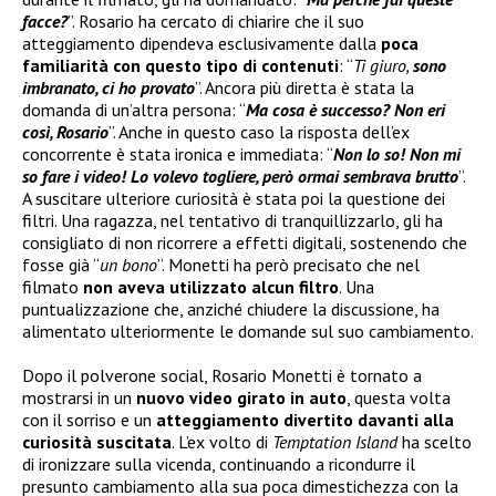
facce?
”. Rosario ha cercato di chiarire che il suo
atteggiamento dipendeva esclusivamente dalla
poca
familiarità con questo tipo di contenuti
: “
Ti giuro,
sono
imbranato, ci ho provato
”. Ancora più diretta è stata la
domanda di un’altra persona: “
Ma cosa è successo? Non eri
così, Rosario
”. Anche in questo caso la risposta dell’ex
concorrente è stata ironica e immediata: “
Non lo so! Non mi
so fare i video! Lo volevo togliere, però ormai sembrava brutto
”.
A suscitare ulteriore curiosità è stata poi la questione dei
filtri. Una ragazza, nel tentativo di tranquillizzarlo, gli ha
consigliato di non ricorrere a effetti digitali, sostenendo che
fosse già “
un bono
”. Monetti ha però precisato che nel
filmato
non aveva utilizzato alcun filtro
. Una
puntualizzazione che, anziché chiudere la discussione, ha
alimentato ulteriormente le domande sul suo cambiamento.
Dopo il polverone social, Rosario Monetti è tornato a
mostrarsi in un
nuovo video girato in auto
, questa volta
con il sorriso e un
atteggiamento divertito davanti alla
curiosità suscitata
. L’ex volto di
Temptation Island
ha scelto
di ironizzare sulla vicenda, continuando a ricondurre il
presunto cambiamento alla sua poca dimestichezza con la