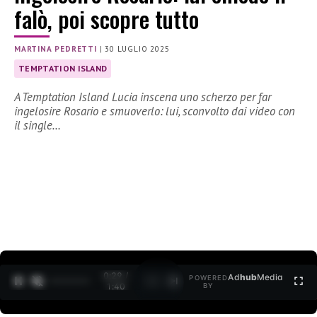
falò, poi scopre tutto
MARTINA PEDRETTI
|
30 LUGLIO 2025
TEMPTATION ISLAND
A Temptation Island Lucia inscena uno scherzo per far
ingelosire Rosario e smuoverlo: lui, sconvolto dai video con
il single…
0:30 /
Ad
hub
Media
POWERED
1
/
2
1:40
BY