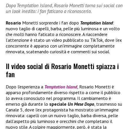
Dopo Temptation Island, Rosario Monetti torna sui social con
un look inedito: i fan faticano a riconoscerlo.
Rosario
Monetti sorprende i fan dopo
Temptation Island
:
nuovo taglio di capelli, barba, pelle più luminosa e un volto
che molti hanno faticato a riconoscere. A riaccendere
l’attenzione è stato un video pubblicato su TikTok, dove l’ex
concorrente è apparso con un’immagine completamente
rinnovata, scatenando curiosità e commenti sui social.
Il video social di Rosario Monetti spiazza i
fan
Dopo l’esperienza a
Temptation Island
, Rosario Monetti è
apparso profondamente diverso rispetto a come il pubblico
lo aveva conosciuto nel programma. Il cambiamento è
emerso già durante lo
speciale
Un Mese Dopo
, trasmesso su
Canale 5, dove l’ex protagonista ha mostrato un’immagine
rinnovata: capelli con un nuovo taglio, barba diversa, pelle
dall’aspetto più luminoso e orecchini che completano il
nuovo stile. A colpire maggiormente, però, è stata la