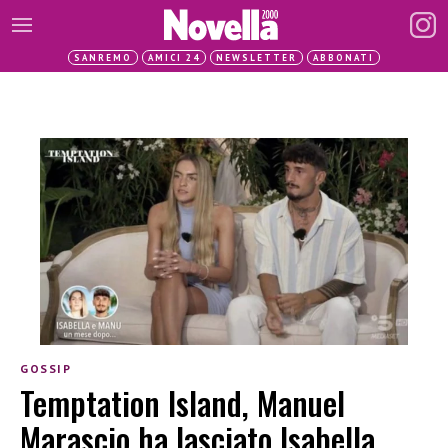
SANREMO
AMICI 24
NEWSLETTER
ABBONATI
GOSSIP
Temptation Island, Manuel
Marascio ha lasciato Isabella