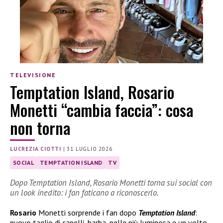
TELEVISIONE
Temptation Island, Rosario
Monetti “cambia faccia”: cosa
non torna
LUCREZIA CIOTTI
|
31 LUGLIO 2026
SOCIAL
TEMPTATION ISLAND
TV
Dopo Temptation Island, Rosario Monetti torna sui social con
un look inedito: i fan faticano a riconoscerlo.
Rosario
Monetti sorprende i fan dopo
Temptation Island
:
nuovo taglio di capelli, barba, pelle più luminosa e un volto