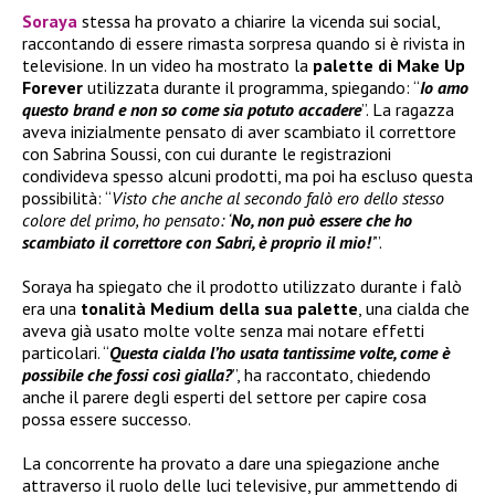
Soraya
stessa ha provato a chiarire la vicenda sui social,
raccontando di essere rimasta sorpresa quando si è rivista in
televisione. In un video ha mostrato la
palette di
Make Up
Forever
utilizzata durante il programma, spiegando: “
Io amo
questo brand e non so come sia potuto accadere
”. La ragazza
aveva inizialmente pensato di aver scambiato il correttore
con Sabrina Soussi, con cui durante le registrazioni
condivideva spesso alcuni prodotti, ma poi ha escluso questa
possibilità: “
Visto che anche al secondo falò ero dello stesso
colore del primo, ho pensato: ‘
No, non può essere che ho
scambiato il correttore con Sabri, è proprio il mio!
’
”.
Soraya ha spiegato che il prodotto utilizzato durante i falò
era una
tonalità Medium della sua palette
, una cialda che
aveva già usato molte volte senza mai notare effetti
particolari. “
Questa cialda l’ho usata tantissime volte, come è
possibile che fossi così gialla?
”, ha raccontato, chiedendo
anche il parere degli esperti del settore per capire cosa
possa essere successo.
La concorrente ha provato a dare una spiegazione anche
attraverso il ruolo delle luci televisive, pur ammettendo di