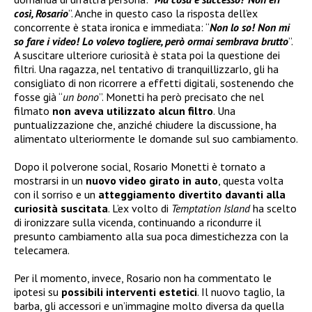
così, Rosario
”. Anche in questo caso la risposta dell’ex
concorrente è stata ironica e immediata: “
Non lo so! Non mi
so fare i video! Lo volevo togliere, però ormai sembrava brutto
”.
A suscitare ulteriore curiosità è stata poi la questione dei
filtri. Una ragazza, nel tentativo di tranquillizzarlo, gli ha
consigliato di non ricorrere a effetti digitali, sostenendo che
fosse già “
un bono
”. Monetti ha però precisato che nel
filmato
non aveva utilizzato alcun filtro
. Una
puntualizzazione che, anziché chiudere la discussione, ha
alimentato ulteriormente le domande sul suo cambiamento.
Dopo il polverone social, Rosario Monetti è tornato a
mostrarsi in un
nuovo video girato in auto
, questa volta
con il sorriso e un
atteggiamento divertito davanti alla
curiosità suscitata
. L’ex volto di
Temptation Island
ha scelto
di ironizzare sulla vicenda, continuando a ricondurre il
presunto cambiamento alla sua poca dimestichezza con la
telecamera.
Per il momento, invece, Rosario non ha commentato le
ipotesi su
possibili interventi estetici
. Il nuovo taglio, la
barba, gli accessori e un’immagine molto diversa da quella