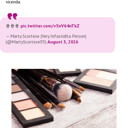
vicenda.
🍿🍿🍿
pic.twitter.com/v5nV64nTkZ
— Marty Scortese (Very Infastidita Person)
(@MartyScortese93)
August 3, 2026