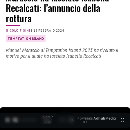
Recalcati: l’annuncio della
rottura
NICOLÒ FIGINI
|
19 FEBBRAIO 2024
TEMPTATION ISLAND
Manuel Marascio di Temptation Island 2023 ha rivelato il
motivo per il quale ha lasciato Isabella Recalcati
0:28 /
Ad
hub
Media
POWERED
1
/
2
3:35
BY