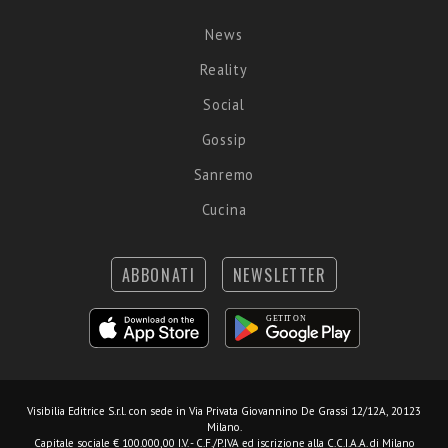
News
Reality
Social
Gossip
Sanremo
Cucina
ABBONATI
NEWSLETTER
Visibilia Editrice S.r.l.
con sede in Via Privata Giovannino De Grassi 12/12A, 20123
Milano.
Capitale sociale € 100.000,00 I.V. - C.F./P.IVA ed iscrizione alla C.C.I.A.A. di Milano