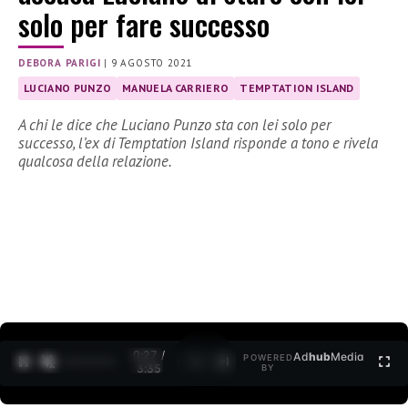
solo per fare successo
DEBORA PARIGI
|
9 AGOSTO 2021
LUCIANO PUNZO
MANUELA CARRIERO
TEMPTATION ISLAND
A chi le dice che Luciano Punzo sta con lei solo per
successo, l’ex di Temptation Island risponde a tono e rivela
qualcosa della relazione.
0:27 /
Ad
hub
Media
POWERED
1
/
2
3:35
BY