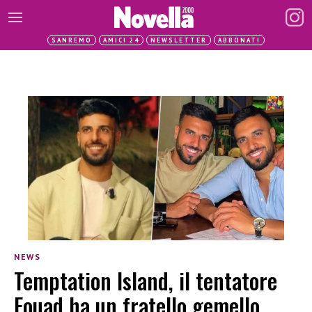
SANREMO
AMICI 24
NEWSLETTER
ABBONATI
NEWS
Temptation Island, il tentatore
Fouad ha un fratello gemello