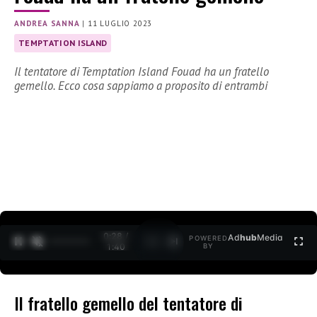
ANDREA SANNA
|
11 LUGLIO 2023
TEMPTATION ISLAND
Il tentatore di Temptation Island Fouad ha un fratello
gemello. Ecco cosa sappiamo a proposito di entrambi
0:29 /
Ad
hub
Media
POWERED
1
/
2
1:40
BY
Il fratello gemello del tentatore di