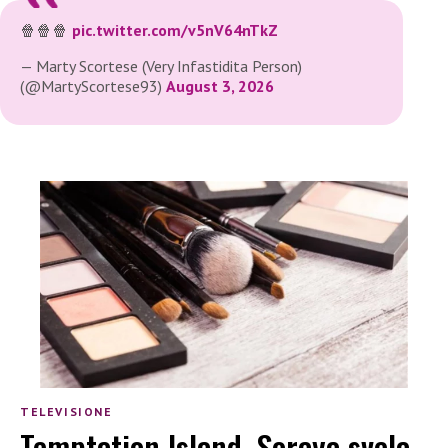
🍿🍿🍿
pic.twitter.com/v5nV64nTkZ
— Marty Scortese (Very Infastidita Person)
(@MartyScortese93)
August 3, 2026
TELEVISIONE
Temptation Island, Soraya svela