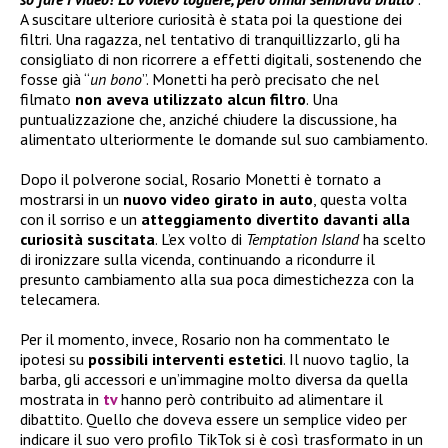
A suscitare ulteriore curiosità è stata poi la questione dei
filtri. Una ragazza, nel tentativo di tranquillizzarlo, gli ha
consigliato di non ricorrere a effetti digitali, sostenendo che
fosse già “
un bono
”. Monetti ha però precisato che nel
filmato
non aveva utilizzato alcun filtro
. Una
puntualizzazione che, anziché chiudere la discussione, ha
alimentato ulteriormente le domande sul suo cambiamento.
Dopo il polverone social, Rosario Monetti è tornato a
mostrarsi in un
nuovo video girato in auto
, questa volta
con il sorriso e un
atteggiamento divertito davanti alla
curiosità suscitata
. L’ex volto di
Temptation Island
ha scelto
di ironizzare sulla vicenda, continuando a ricondurre il
presunto cambiamento alla sua poca dimestichezza con la
telecamera.
Per il momento, invece, Rosario non ha commentato le
ipotesi su
possibili interventi estetici
. Il nuovo taglio, la
barba, gli accessori e un’immagine molto diversa da quella
mostrata in
tv
hanno però contribuito ad alimentare il
dibattito. Quello che doveva essere un semplice video per
indicare il suo vero profilo TikTok si è così trasformato in un