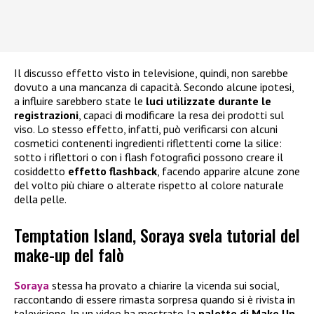
Il discusso effetto visto in televisione, quindi, non sarebbe
dovuto a una mancanza di capacità. Secondo alcune ipotesi,
a influire sarebbero state le
luci utilizzate durante le
registrazioni
, capaci di modificare la resa dei prodotti sul
viso. Lo stesso effetto, infatti, può verificarsi con alcuni
cosmetici contenenti ingredienti riflettenti come la silice:
sotto i riflettori o con i flash fotografici possono creare il
cosiddetto
effetto flashback
, facendo apparire alcune zone
del volto più chiare o alterate rispetto al colore naturale
della pelle.
Temptation Island, Soraya svela tutorial del
make-up del falò
Soraya
stessa ha provato a chiarire la vicenda sui social,
raccontando di essere rimasta sorpresa quando si è rivista in
televisione. In un video ha mostrato la
palette di
Make Up