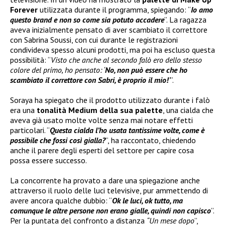
Forever
utilizzata durante il programma, spiegando: “
Io amo
questo brand e non so come sia potuto accadere
”. La ragazza
aveva inizialmente pensato di aver scambiato il correttore
con Sabrina Soussi, con cui durante le registrazioni
condivideva spesso alcuni prodotti, ma poi ha escluso questa
possibilità: “
Visto che anche al secondo falò ero dello stesso
colore del primo, ho pensato: ‘
No, non può essere che ho
scambiato il correttore con Sabri, è proprio il mio!
’
”.
Soraya ha spiegato che il prodotto utilizzato durante i falò
era una
tonalità Medium della sua palette
, una cialda che
aveva già usato molte volte senza mai notare effetti
particolari. “
Questa cialda l’ho usata tantissime volte, come è
possibile che fossi così gialla?
”, ha raccontato, chiedendo
anche il parere degli esperti del settore per capire cosa
possa essere successo.
La concorrente ha provato a dare una spiegazione anche
attraverso il ruolo delle luci televisive, pur ammettendo di
avere ancora qualche dubbio: “
Ok le luci, ok tutto, ma
comunque le altre persone non erano gialle, quindi non capisco
”.
Per la puntata del confronto a distanza
“Un mese dopo
”,