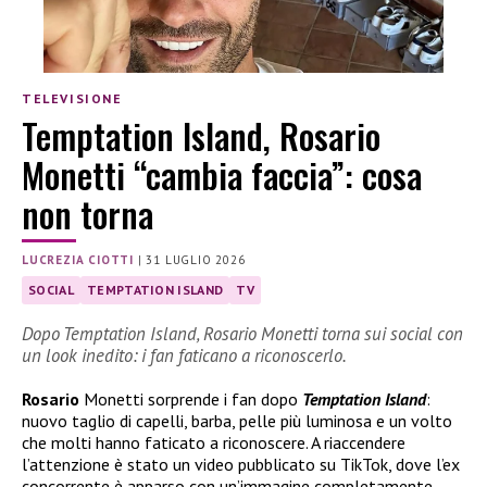
TELEVISIONE
Temptation Island, Rosario
Monetti “cambia faccia”: cosa
non torna
LUCREZIA CIOTTI
|
31 LUGLIO 2026
SOCIAL
TEMPTATION ISLAND
TV
Dopo Temptation Island, Rosario Monetti torna sui social con
un look inedito: i fan faticano a riconoscerlo.
Rosario
Monetti sorprende i fan dopo
Temptation Island
:
nuovo taglio di capelli, barba, pelle più luminosa e un volto
che molti hanno faticato a riconoscere. A riaccendere
l’attenzione è stato un video pubblicato su TikTok, dove l’ex
concorrente è apparso con un’immagine completamente