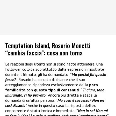
Temptation Island, Rosario Monetti
“cambia faccia”: cosa non torna
Le reazioni degli utenti non si sono fatte attendere. Una
follower, colpita soprattutto dalle espressioni mostrate
durante il filmato, gli ha domandato: “
Ma perché fai queste
facce?
”. Rosario ha cercato di chiarire che il suo
atteggiamento dipendeva esclusivamente dalla
poca
familiarità con questo tipo di contenuti
: “
Ti giuro,
sono
imbranato, ci ho provato
”. Ancora più diretta è stata la
domanda di un’altra persona: “
Ma cosa è successo? Non eri
così, Rosario
”. Anche in questo caso la risposta dell’ex
concorrente è stata ironica e immediata: “
Non lo so! Non mi
so fare i video! Lo volevo togliere, però ormai sembrava brutto
”.