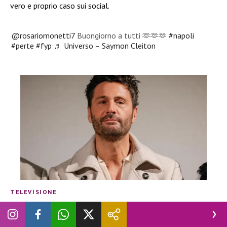
vero e proprio caso sui social.
@rosariomonetti7
Buongiorno a tutti 🫶🫶🫶
#napoli
#perte
#fyp
♬ Universo – Saymon Cleiton
TELEVISIONE
Bufera su Filippo Bisciglia,