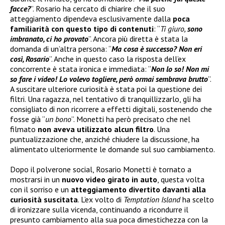
facce?
”. Rosario ha cercato di chiarire che il suo
atteggiamento dipendeva esclusivamente dalla
poca
familiarità con questo tipo di contenuti
: “
Ti giuro,
sono
imbranato, ci ho provato
”. Ancora più diretta è stata la
domanda di un’altra persona: “
Ma cosa è successo? Non eri
così, Rosario
”. Anche in questo caso la risposta dell’ex
concorrente è stata ironica e immediata: “
Non lo so! Non mi
so fare i video! Lo volevo togliere, però ormai sembrava brutto
”.
A suscitare ulteriore curiosità è stata poi la questione dei
filtri. Una ragazza, nel tentativo di tranquillizzarlo, gli ha
consigliato di non ricorrere a effetti digitali, sostenendo che
fosse già “
un bono
”. Monetti ha però precisato che nel
filmato
non aveva utilizzato alcun filtro
. Una
puntualizzazione che, anziché chiudere la discussione, ha
alimentato ulteriormente le domande sul suo cambiamento.
Dopo il polverone social, Rosario Monetti è tornato a
mostrarsi in un
nuovo video girato in auto
, questa volta
con il sorriso e un
atteggiamento divertito davanti alla
curiosità suscitata
. L’ex volto di
Temptation Island
ha scelto
di ironizzare sulla vicenda, continuando a ricondurre il
presunto cambiamento alla sua poca dimestichezza con la