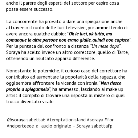
anche il parere degli esperti del settore per capire cosa
possa essere successo.
La concorrente ha provato a dare una spiegazione anche
attraverso il ruolo delle luci televisive, pur ammettendo di
avere ancora qualche dubbio: “
Ok le luci, ok tutto, ma
comunque le altre persone non erano gialle, quindi non capisco
”.
Per la puntata del confronto a distanza
“Un mese dopo
”,
Soraya ha scelto invece un altro correttore, quello di Tarte,
ottenendo un risultato apparso differente.
Nonostante le polemiche, il curioso caso del correttore ha
contribuito ad aumentare la popolarità della ragazza, che
oggi sembra affrontare la vicenda con ironia. “
Non riesco
proprio a spiegarmelo
”, ha ammesso, lasciando ai make up
artist il compito di trovare una risposta al mistero di quel
trucco diventato virale.
@soraya.sabetta6
#temptationisland
#soraya
#for
#neiperteeee
♬ audio originale – Soraya sabettafp