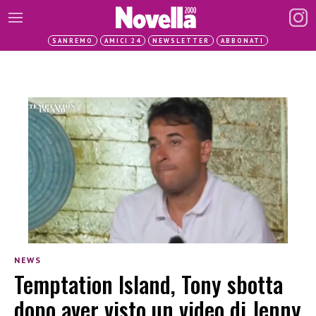
SANREMO
AMICI 24
NEWSLETTER
ABBONATI
NEWS
Temptation Island, Tony sbotta
dopo aver visto un video di Jenny