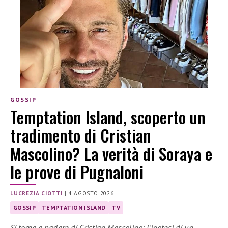
GOSSIP
Temptation Island, scoperto un
tradimento di Cristian
Mascolino? La verità di Soraya e
le prove di Pugnaloni
LUCREZIA CIOTTI
|
4 AGOSTO 2026
GOSSIP
TEMPTATION ISLAND
TV
Si torna a parlare di Cristian Mascolino: l’ipotesi di un