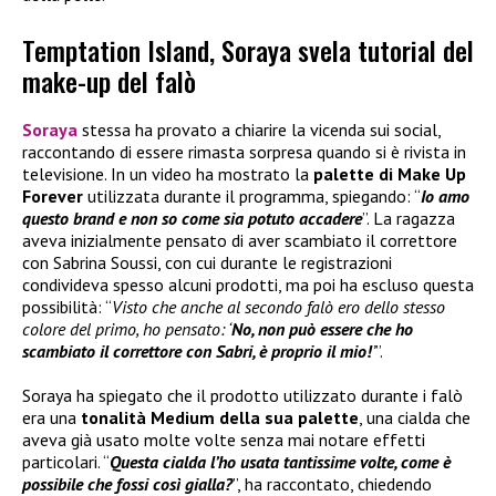
Temptation Island, Soraya svela tutorial del
make-up del falò
Soraya
stessa ha provato a chiarire la vicenda sui social,
raccontando di essere rimasta sorpresa quando si è rivista in
televisione. In un video ha mostrato la
palette di
Make Up
Forever
utilizzata durante il programma, spiegando: “
Io amo
questo brand e non so come sia potuto accadere
”. La ragazza
aveva inizialmente pensato di aver scambiato il correttore
con Sabrina Soussi, con cui durante le registrazioni
condivideva spesso alcuni prodotti, ma poi ha escluso questa
possibilità: “
Visto che anche al secondo falò ero dello stesso
colore del primo, ho pensato: ‘
No, non può essere che ho
scambiato il correttore con Sabri, è proprio il mio!
’
”.
Soraya ha spiegato che il prodotto utilizzato durante i falò
era una
tonalità Medium della sua palette
, una cialda che
aveva già usato molte volte senza mai notare effetti
particolari. “
Questa cialda l’ho usata tantissime volte, come è
possibile che fossi così gialla?
”, ha raccontato, chiedendo