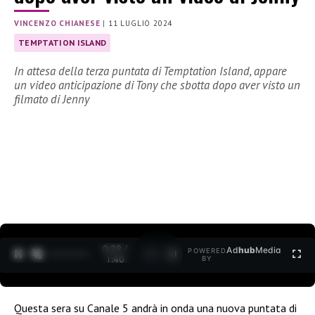
VINCENZO CHIANESE
|
11 LUGLIO 2024
TEMPTATION ISLAND
In attesa della terza puntata di Temptation Island, appare
un video anticipazione di Tony che sbotta dopo aver visto un
filmato di Jenny
0:30 /
Ad
hub
Media
POWERED
1
/
2
1:40
BY
Questa sera su Canale 5 andrà in onda una nuova puntata di