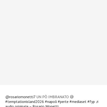
@rosariomonetti7
UN PÒ IMBRANATO 😅
#temptationisland2026
#napoli
#perte
#mediaset
#fyp
♬
audio originale – Rosario Monetti