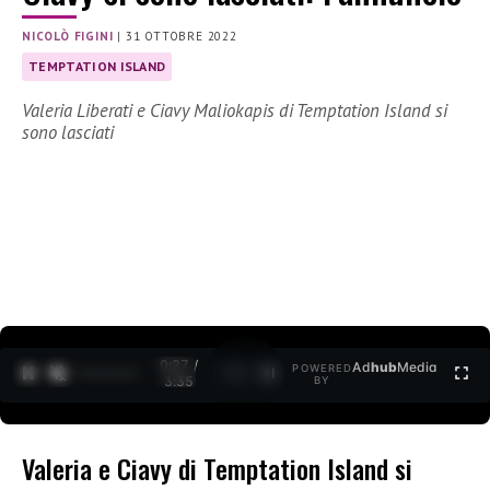
NICOLÒ FIGINI
|
31 OTTOBRE 2022
TEMPTATION ISLAND
Valeria Liberati e Ciavy Maliokapis di Temptation Island si
sono lasciati
0:27 /
Ad
hub
Media
POWERED
1
/
2
3:35
BY
Valeria e Ciavy di Temptation Island si