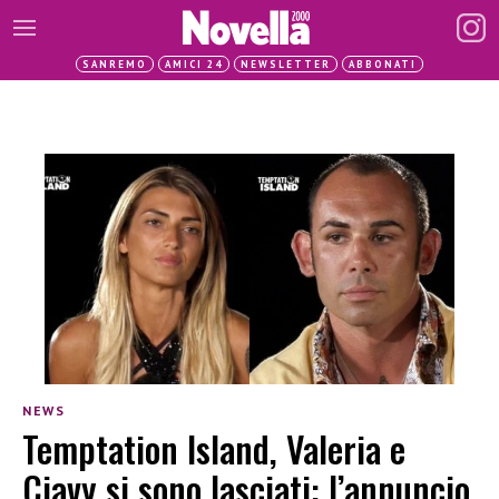
SANREMO
AMICI 24
NEWSLETTER
ABBONATI
NEWS
Temptation Island, Valeria e
Ciavy si sono lasciati: l’annuncio