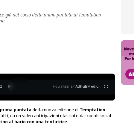
ice già nel corso della prima puntata di Temptation
nna
Ad
hub
Media
/
2
POWERED BY
prima puntata
della nuova edizione di
Temptation
atti, da un video anticipazioni rilasciato dai canali social
icino al bacio con una tentatrice
.