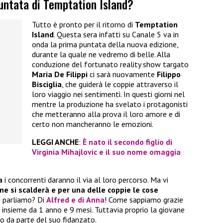
untata di Temptation Island?
Tutto è pronto per il ritorno di
Temptation
Island
. Questa sera infatti su Canale 5 va in
onda la prima puntata della nuova edizione,
durante la quale ne vedremo di belle. Alla
conduzione del fortunato reality show targato
Maria De Filippi
ci sarà nuovamente
Filippo
Bisciglia
, che guiderà le coppie attraverso il
loro viaggio nei sentimenti. In questi giorni nel
mentre la produzione ha svelato i protagonisti
che metteranno alla prova il loro amore e di
certo non mancheranno le emozioni.
LEGGI ANCHE
:
È nato il secondo figlio di
Virginia Mihajlovic e il suo nome omaggia
a
i concorrenti daranno il via al loro percorso. Ma vi
one si scalderà e per una delle coppie le cose
hi parliamo? Di
Alfred
e di
Anna
! Come sappiamo grazie
o insieme da 1 anno e 9 mesi. Tuttavia proprio la giovane
o da parte del suo fidanzato.