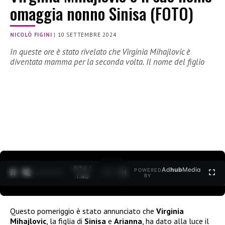
omaggia nonno Sinisa (FOTO)
NICOLÒ FIGINI
|
10 SETTEMBRE 2024
In queste ore è stato rivelato che Virginia Mihajlovic è
diventata mamma per la seconda volta. Il nome del figlio
0:15 /
Ad
hub
Media
POWERED
1
/
2
1:40
BY
Questo pomeriggio è stato annunciato che
Virginia
Mihajlovic
, la figlia di
Sinisa
e
Arianna
, ha dato alla luce il