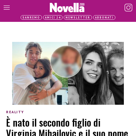
SANREMO
AMICI 24
NEWSLETTER
ABBONATI
REALITY
È nato il secondo figlio di
Virginia Mihajlovic e il suo nome