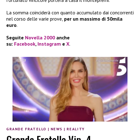
fortunato vincitore porterà a casa il montepremi.
La somma coinciderà con quanto accumulato dai concorrenti
nel corso delle varie prove,
per un massimo di 50mila
euro
.
Seguite
Novella 2000
anche
su:
Facebook
,
Instagram
e
X
.
GRANDE FRATELLO
|
NEWS
|
REALITY
Grande Fratello Vip, 4