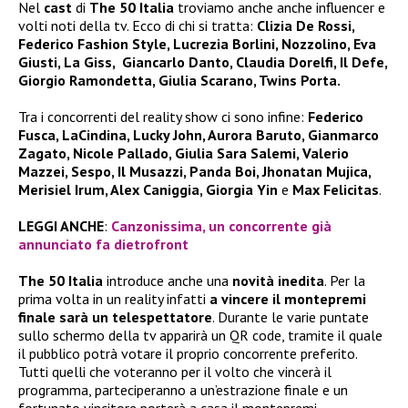
Nel
cast
di
The 50 Italia
troviamo anche anche influencer e
volti noti della tv. Ecco di chi si tratta:
Clizia De Rossi,
Federico Fashion Style, Lucrezia Borlini, Nozzolino, Eva
Giusti, La Giss, Giancarlo Danto, Claudia Dorelfi, Il Defe,
Giorgio Ramondetta, Giulia Scarano, Twins Porta.
Tra i concorrenti del reality show ci sono infine:
Federico
Fusca, LaCindina, Lucky John, Aurora Baruto, Gianmarco
Zagato, Nicole Pallado, Giulia Sara Salemi, Valerio
Mazzei, Sespo, Il Musazzi, Panda Boi, Jhonatan Mujica,
Merisiel Irum, Alex Caniggia, Giorgia Yin
e
Max Felicitas
.
LEGGI ANCHE
:
Canzonissima, un concorrente già
annunciato fa dietrofront
The 50 Italia
introduce anche una
novità inedita
. Per la
prima volta in un reality infatti
a vincere il montepremi
finale sarà un telespettatore
. Durante le varie puntate
sullo schermo della tv apparirà un QR code, tramite il quale
il pubblico potrà votare il proprio concorrente preferito.
Tutti quelli che voteranno per il volto che vincerà il
programma, parteciperanno a un’estrazione finale e un