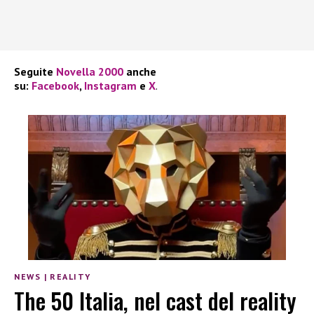
Seguite
Novella 2000
anche
su:
Facebook
,
Instagram
e
X
.
NEWS
|
REALITY
The 50 Italia, nel cast del reality