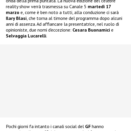
onda della prima puntata. La nuova edizione del celebre
reality show verrà trasmessa su Canale 5
martedì 17
marzo
e, come è ben noto a tutti, alla conduzione ci sarà
Ilary Blasi
, che torna al timone del programma dopo alcuni
anni di assenza. Ad affiancare la presentatrice, nel ruolo di
opinioniste, due nomi d’eccezione:
Cesara Buonamici
e
Selvaggia Lucarelli
.
Pochi giorni fa intanto i canali social del
GF
hanno