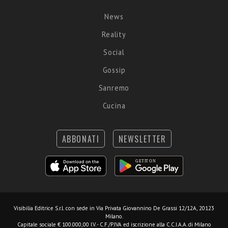
News
Reality
Social
Gossip
Sanremo
Cucina
ABBONATI
NEWSLETTER
Visibilia Editrice S.r.l.
con sede in Via Privata Giovannino De Grassi 12/12A, 20123
Milano.
Capitale sociale € 100.000,00 I.V. - C.F./P.IVA ed iscrizione alla C.C.I.A.A. di Milano