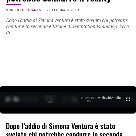
VINCENZO CHIANESE
|
22 FEBBRAIO 2019
Dopo l’addio di Simona Ventura è stato svelato chi potrebbe
condurre la seconda edizione di Temptation Island Vip. Ecco
di…
0:12 /
Ad
hub
Media
POWERED
1
/
2
1:40
BY
Dopo l’addio di Simona Ventura è stato
svelato chi potrebbe condurre la seconda