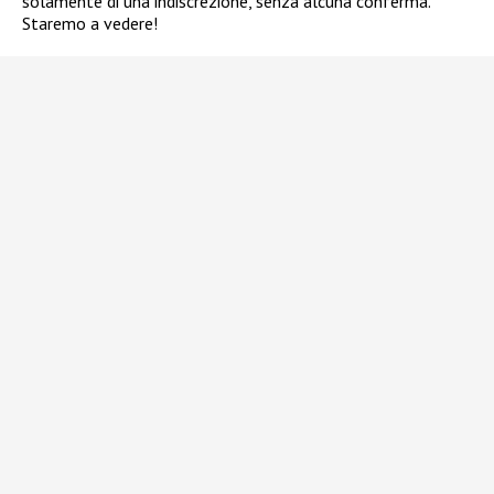
solamente di una indiscrezione, senza alcuna conferma.
Staremo a vedere!