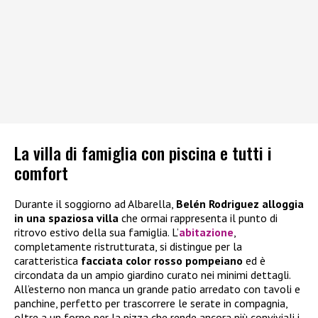
La villa di famiglia con piscina e tutti i
comfort
Durante il soggiorno ad Albarella,
Belén Rodriguez alloggia
in una spaziosa villa
che ormai rappresenta il punto di
ritrovo estivo della sua famiglia. L’
abitazione
,
completamente ristrutturata, si distingue per la
caratteristica
facciata color rosso pompeiano
ed è
circondata da un ampio giardino curato nei minimi dettagli.
All’esterno non manca un grande patio arredato con tavoli e
panchine, perfetto per trascorrere le serate in compagnia,
oltre a un forno per la pizza che rende ancora più conviviali i