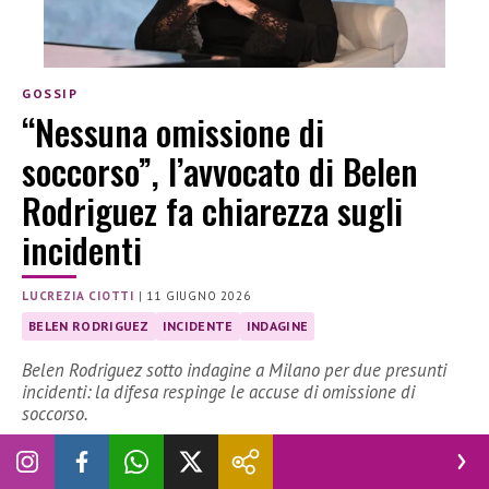
GOSSIP
“Nessuna omissione di
soccorso”, l’avvocato di Belen
Rodriguez fa chiarezza sugli
incidenti
LUCREZIA CIOTTI
|
11 GIUGNO 2026
BELEN RODRIGUEZ
INCIDENTE
INDAGINE
Belen Rodriguez sotto indagine a Milano per due presunti
incidenti: la difesa respinge le accuse di omissione di
soccorso.
Negli ultimi giorni il nome di
Belen
Rodriguez è tornato al
centro dell’attenzione mediatica per una vicenda giudiziaria