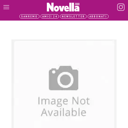
SANREMO
AMICI 24
NEWSLETTER
ABBONATI