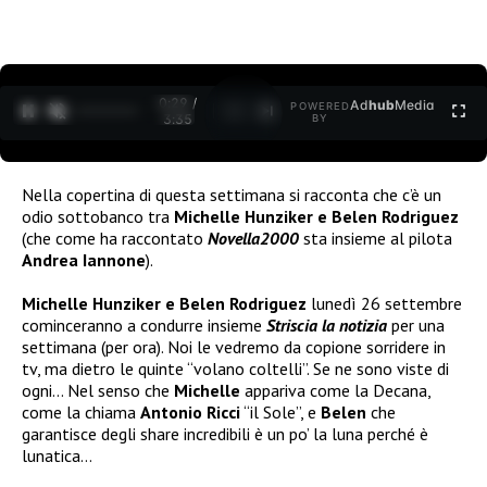
0:30 /
Ad
hub
Media
POWERED
1
/
2
3:35
BY
Nella copertina di questa settimana si racconta che c’è un
odio sottobanco tra
Michelle Hunziker e Belen Rodriguez
(che come ha raccontato
Novella2000
sta insieme al pilota
Andrea Iannone
).
Michelle Hunziker e Belen Rodriguez
lunedì 26 settembre
cominceranno a condurre insieme
Striscia la notizia
per una
settimana (per ora). Noi le vedremo da copione sorridere in
tv, ma dietro le quinte “volano coltelli”. Se ne sono viste di
ogni… Nel senso che
Michelle
appariva come la Decana,
come la chiama
Antonio Ricci
“il Sole”, e
Belen
che
garantisce degli share incredibili è un po’ la luna perché è
lunatica…