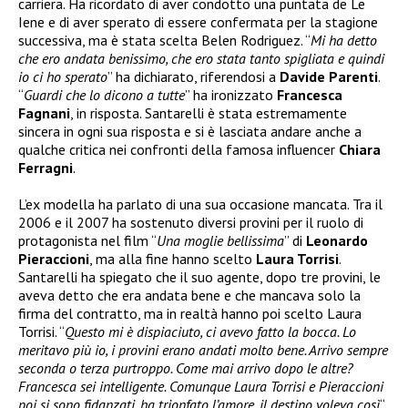
carriera. Ha ricordato di aver condotto una puntata de Le
Iene e di aver sperato di essere confermata per la stagione
successiva, ma è stata scelta Belen Rodriguez. “
Mi ha detto
che ero andata benissimo, che ero stata tanto spigliata e quindi
io ci ho sperato
” ha dichiarato, riferendosi a
Davide Parenti
.
“
Guardi che lo dicono a tutte
” ha ironizzato
Francesca
Fagnani
, in risposta. Santarelli è stata estremamente
sincera in ogni sua risposta e si è lasciata andare anche a
qualche critica nei confronti della famosa influencer
Chiara
Ferragni
.
L’ex modella ha parlato di una sua occasione mancata. Tra il
2006 e il 2007 ha sostenuto diversi provini per il ruolo di
protagonista nel film “
Una moglie bellissima
” di
Leonardo
Pieraccioni
, ma alla fine hanno scelto
Laura Torrisi
.
Santarelli ha spiegato che il suo agente, dopo tre provini, le
aveva detto che era andata bene e che mancava solo la
firma del contratto, ma in realtà hanno poi scelto Laura
Torrisi. “
Questo mi è dispiaciuto, ci avevo fatto la bocca. Lo
meritavo più io, i provini erano andati molto bene. Arrivo sempre
seconda o terza purtroppo. Come mai arrivo dopo le altre?
Francesca sei intelligente. Comunque Laura Torrisi e Pieraccioni
poi si sono fidanzati, ha trionfato l’amore, il destino voleva così
“