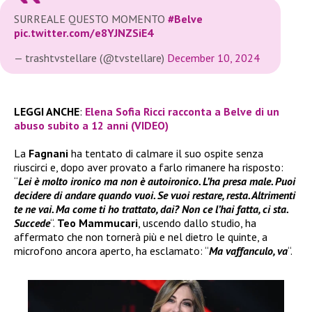
SURREALE QUESTO MOMENTO
#Belve
pic.twitter.com/e8YJNZSiE4
— trashtvstellare (@tvstellare)
December 10, 2024
LEGGI ANCHE
:
Elena Sofia Ricci racconta a Belve di un
abuso subito a 12 anni (VIDEO)
La
Fagnani
ha tentato di calmare il suo ospite senza
riuscirci e, dopo aver provato a farlo rimanere ha risposto:
“
Lei è molto ironico ma non è autoironico. L’ha presa male. Puoi
decidere di andare quando vuoi. Se vuoi restare, resta. Altrimenti
te ne vai. Ma come ti ho trattato, dai? Non ce l’hai fatta, ci sta.
Succede
“.
Teo Mammucari
, uscendo dallo studio, ha
affermato che non tornerà più e nel dietro le quinte, a
microfono ancora aperto, ha esclamato: “
Ma vaffanculo, va
“.