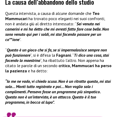
La causa dell’abbandono dello studio
Questa intervista, a causa di alcune domande che
Teo
Mammucari
ha trovato poco eleganti nei suoi confronti,
non è andata giù al diretto interessato: “
Sei venuta nei
camerini e mi ha detto che mi avresti fatto fare cose belle. Non
sono venuto qui per i soldi, mi stai facendo passare per un
co**ione
“.
“
Questo è un gioco che si fa, se si impermalosisce sempre non
può funzionare
“, si è difesa la
Fagnani
. “
Ti dico una cosa, stai
facendo la maestrina
“, ha ribattuto l’altro. Non appena ha
citato le parole di un secondo
critico, Mammucari ha perso
la pazienza
e ha detto:
“Io me ne vado, vi chiedo scusa. Non è un ritratto questo, mi stai
solo… Monti tutto registrato e poi… Non voglio solo i
complimenti. Pensavo fosse un programma più simpatico.
Questa non è un’intervista, è un attacco. Questo è il tuo
programma, in bocca al lupo”.