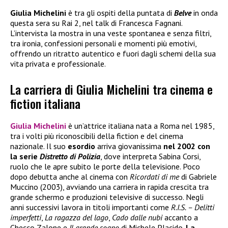
Giulia Michelini
è tra gli ospiti della puntata di
Belve
in onda
questa sera su Rai 2, nel talk di Francesca Fagnani.
L’intervista la mostra in una veste spontanea e senza filtri,
tra ironia, confessioni personali e momenti più emotivi,
offrendo un ritratto autentico e fuori dagli schemi della sua
vita privata e professionale.
La carriera di Giulia Michelini tra cinema e
fiction italiana
Giulia Michelini
è un’attrice italiana nata a Roma nel 1985,
tra i volti più riconoscibili della fiction e del cinema
nazionale. Il suo
esordio
arriva giovanissima
nel 2002 con
la serie
Distretto di Polizia
, dove interpreta Sabina Corsi,
ruolo che le apre subito le porte della televisione. Poco
dopo debutta anche al cinema con
Ricordati di me
di Gabriele
Muccino (2003), avviando una carriera in rapida crescita tra
grande schermo e produzioni televisive di successo. Negli
anni successivi lavora in titoli importanti come
R.I.S. – Delitti
imperfetti
,
La ragazza del lago
,
Cado dalle nubi
accanto a
Checco Zalone e
Il grande sogno
di Michele Placido.
La