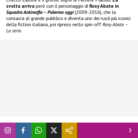
svolta arriva
però con il personaggio di
Rosy Abate in
Squadra Antimafia – Palermo oggi
(2009-2016), che la
consacra al grande pubblico e diventa uno dei ruoli più iconici
della fiction italiana, poi ripreso nello spin-off
Rosy Abate –
La serie
.
Giulia Michelini a Belve tra risate,
confessioni e tensione televisiva