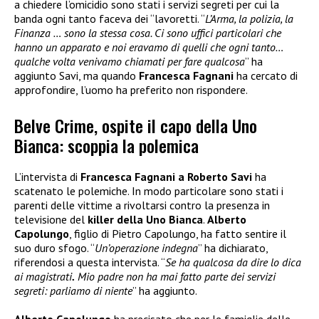
a chiedere l’omicidio sono stati i servizi segreti per cui la
banda ogni tanto faceva dei “lavoretti. “
L’Arma, la polizia, la
Finanza … sono la stessa cosa. Ci sono uffici particolari che
hanno un apparato e noi eravamo di quelli che ogni tanto…
qualche volta venivamo chiamati per fare qualcosa
” ha
aggiunto Savi, ma quando
Francesca Fagnani
ha cercato di
approfondire, l’uomo ha preferito non rispondere.
Belve Crime, ospite il capo della Uno
Bianca: scoppia la polemica
L’intervista di
Francesca Fagnani a Roberto Savi
ha
scatenato le polemiche. In modo particolare sono stati i
parenti delle vittime a rivoltarsi contro la presenza in
televisione del
killer della Uno Bianca
.
Alberto
Capolungo
, figlio di Pietro Capolungo, ha fatto sentire il
suo duro sfogo. “
Un’operazione indegna
” ha dichiarato,
riferendosi a questa intervista. “
Se ha qualcosa da dire lo dica
ai magistrati
.
Mio padre non ha mai fatto parte dei servizi
segreti: parliamo di niente
” ha aggiunto.