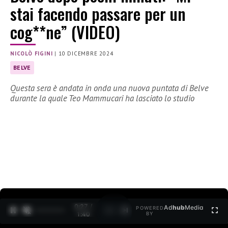
stai facendo passare per un
cog**ne” (VIDEO)
NICOLÒ FIGINI
|
10 DICEMBRE 2024
BELVE
Questa sera è andata in onda una nuova puntata di Belve
durante la quale Teo Mammucari ha lasciato lo studio
0:28 /
Ad
hub
Media
POWERED
1
/
2
1:40
BY