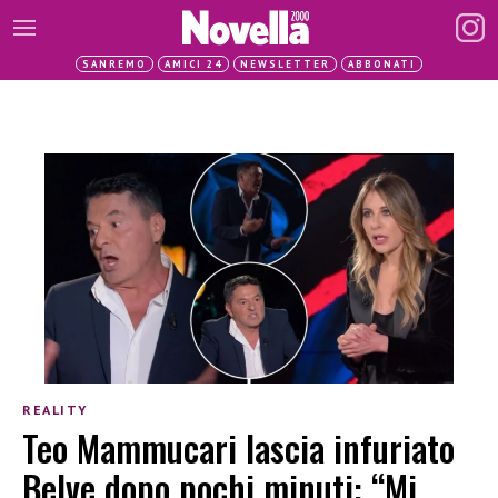
SANREMO
AMICI 24
NEWSLETTER
ABBONATI
REALITY
Teo Mammucari lascia infuriato
Belve dopo pochi minuti: “Mi