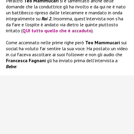
Peraltro
Teo Mammucari
si è lamentato anche delle
domande che la conduttrice gli ha rivolto e da qui ne è nato
un battibecco ripreso dalle telecamere e mandato in onda
integralmente su
Rai 2.
Insomma, quest’intervista non s’ha
da fare e l’ospite è andato via dietro le quinte piuttosto
irritato (
QUI tutto quello che è accaduto
).
Come accennato nelle prime righe però
Teo Mammucari
sui
social ha voluto far sentire la sua voce. Ha postato un video
in cui faceva ascoltare ai suoi follower e non gli audio che
Francesca Fagnani
gli ha inviato prima dell’intervista a
Belve
: