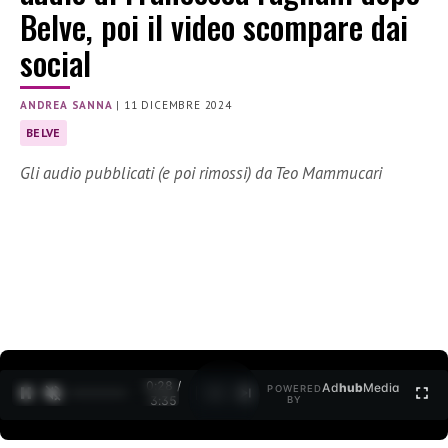
Belve, poi il video scompare dai
social
ANDREA SANNA
|
11 DICEMBRE 2024
BELVE
Gli audio pubblicati (e poi rimossi) da Teo Mammucari
0:29 /
Ad
hub
Media
POWERED
1
/
2
3:35
BY