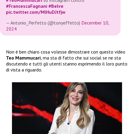
#TeoMammucari
su Instagram contro
#FrancescaFagnani
#Belve
pic.twitter.com/MlHuDJtfjw
— Antonio_Perfetto (@tonyeffetto)
December 10,
2024
Non è ben chiaro cosa volesse dimostrare con questo video
Teo Mammucari
, ma sta di fatto che sui social se ne sta
discutendo e tutti gli utenti stanno esprimendo il loro punto
di vista a riguardo.