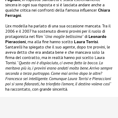
sincera in ogni sua risposta e si è lasciata andare anche a
qualche critica nei confronti della famosa influencer
Chiara
Ferragni
.
L’ex modella ha parlato di una sua occasione mancata. Tra il
2006 e il 2007 ha sostenuto diversi provini per il ruolo di
protagonista nel film “
Una moglie bellissima
” di
Leonardo
Pieraccioni
, ma alla fine hanno scelto
Laura Torrisi
.
Santarelli ha spiegato che il suo agente, dopo tre provini, le
aveva detto che era andata bene e che mancava solo la
firma del contratto, ma in realtà hanno poi scelto Laura
Torrisi. “
Questo mi è dispiaciuto, ci avevo fatto la bocca. Lo
meritavo più io, i provini erano andati molto bene. Arrivo sempre
seconda o terza purtroppo. Come mai arrivo dopo le altre?
Francesca sei intelligente. Comunque Laura Torrisi e Pieraccioni
poi si sono fidanzati, ha trionfato l’amore, il destino voleva così
“
ha raccontato, con grande sincerità.