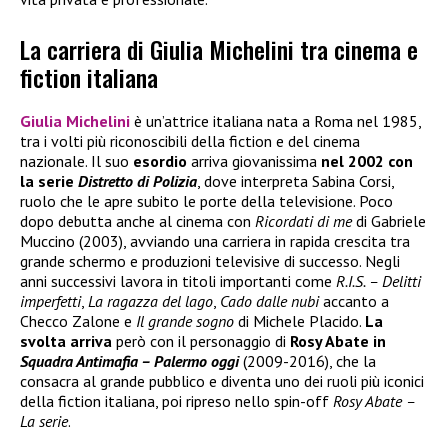
La carriera di Giulia Michelini tra cinema e
fiction italiana
Giulia Michelini
è un’attrice italiana nata a Roma nel 1985,
tra i volti più riconoscibili della fiction e del cinema
nazionale. Il suo
esordio
arriva giovanissima
nel 2002 con
la serie
Distretto di Polizia
, dove interpreta Sabina Corsi,
ruolo che le apre subito le porte della televisione. Poco
dopo debutta anche al cinema con
Ricordati di me
di Gabriele
Muccino (2003), avviando una carriera in rapida crescita tra
grande schermo e produzioni televisive di successo. Negli
anni successivi lavora in titoli importanti come
R.I.S. – Delitti
imperfetti
,
La ragazza del lago
,
Cado dalle nubi
accanto a
Checco Zalone e
Il grande sogno
di Michele Placido.
La
svolta arriva
però con il personaggio di
Rosy Abate in
Squadra Antimafia – Palermo oggi
(2009-2016), che la
consacra al grande pubblico e diventa uno dei ruoli più iconici
della fiction italiana, poi ripreso nello spin-off
Rosy Abate –
La serie
.