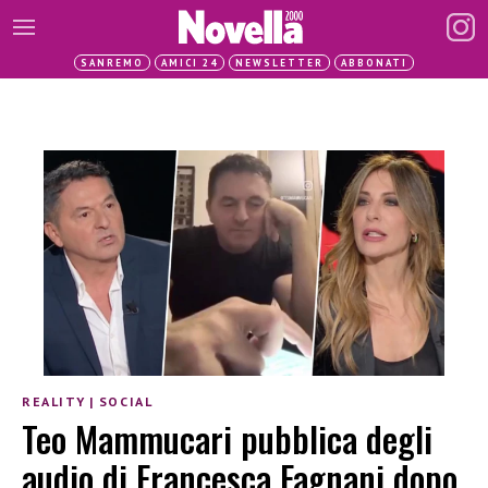
SANREMO
AMICI 24
NEWSLETTER
ABBONATI
REALITY
|
SOCIAL
Teo Mammucari pubblica degli
audio di Francesca Fagnani dopo