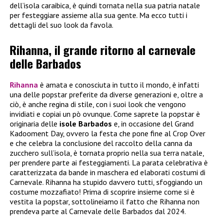
dell’isola caraibica, è quindi tornata nella sua patria natale
per festeggiare assieme alla sua gente. Ma ecco tutti i
dettagli del suo look da favola.
Rihanna, il grande ritorno al carnevale
delle Barbados
Rihanna
è amata e conosciuta in tutto il mondo, è infatti
una delle popstar preferite da diverse generazioni e, oltre a
ciò, è anche regina di stile, con i suoi look che vengono
invidiati e copiai un pò ovunque. Come saprete la popstar è
originaria delle
isole Barbados
e, in occasione del Grand
Kadooment Day, ovvero la festa che pone fine al Crop Over
e che celebra la conclusione del raccolto della canna da
zucchero sull’isola, è tornata proprio nella sua terra natale,
per prendere parte ai festeggiamenti. La parata celebrativa è
caratterizzata da bande in maschera ed elaborati costumi di
Carnevale. Rihanna ha stupido davvero tutti, sfoggiando un
costume mozzafiato! Prima di scoprire insieme come si è
vestita la popstar, sottolineiamo il fatto che Rihanna non
prendeva parte al Carnevale delle Barbados dal 2024.