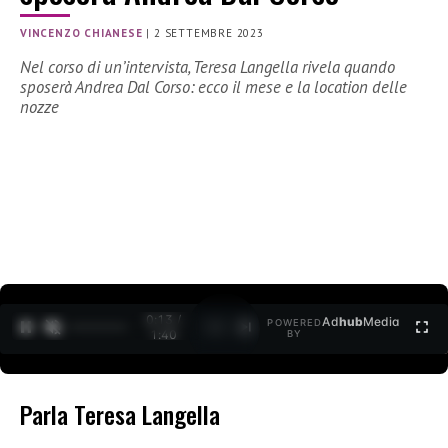
VINCENZO CHIANESE
|
2 SETTEMBRE 2023
Nel corso di un’intervista, Teresa Langella rivela quando
sposerà Andrea Dal Corso: ecco il mese e la location delle
nozze
0:14 /
Ad
hub
Media
POWERED
1
/
2
1:40
BY
Parla Teresa Langella