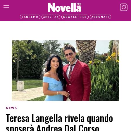
SANREMO
AMICI 24
NEWSLETTER
ABBONATI
NEWS
Teresa Langella rivela quando
sposerà Andrea Dal Corso