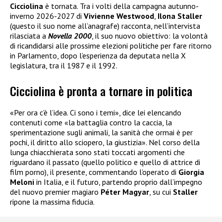
Cicciolina
è tornata. Tra i volti della campagna autunno-
inverno 2026-2027 di
Vivienne Westwood
,
Ilona Staller
(questo il suo nome all’anagrafe) racconta, nell’intervista
rilasciata a
Novella 2000
, il suo nuovo obiettivo: la volontà
di ricandidarsi alle prossime elezioni politiche per fare ritorno
in Parlamento, dopo l’esperienza da deputata nella X
legislatura, tra il 1987 e il 1992.
Cicciolina è pronta a tornare in politica
«Per ora c’è l’idea. Ci sono i temi», dice lei elencando
contenuti come «la battaglia contro la caccia, la
sperimentazione sugli animali, la sanità che ormai è per
pochi, il diritto allo sciopero, la giustizia». Nel corso della
lunga chiacchierata sono stati toccati argomenti che
riguardano il passato (quello politico e quello di attrice di
film porno), il presente, commentando l’operato di
Giorgia
Meloni
in Italia, e il futuro, partendo proprio dall’impegno
del nuovo premier magiaro
Péter Magyar
, su cui
Staller
ripone la massima fiducia.