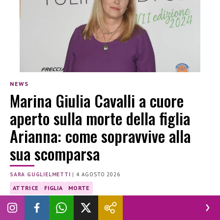
NEWS
Marina Giulia Cavalli a cuore
aperto sulla morte della figlia
Arianna: come sopravvive alla
sua scomparsa
SARA GUGLIELMETTI
|
4 AGOSTO 2026
ATTRICE
FIGLIA
MORTE
Marina Giulia Cavalli, il dolore per la morte della figlia
Arianna: “Ecco come faccio a sopravvivere…”