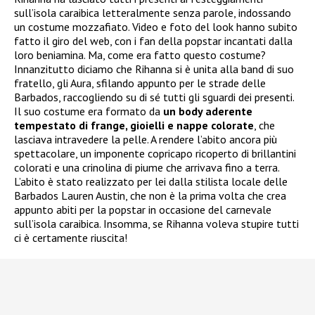
sull’isola caraibica letteralmente senza parole, indossando
un costume mozzafiato. Video e foto del look hanno subito
fatto il giro del web, con i fan della popstar incantati dalla
loro beniamina. Ma, come era fatto questo costume?
Innanzitutto diciamo che Rihanna si è unita alla band di suo
fratello, gli Aura, sfilando appunto per le strade delle
Barbados, raccogliendo su di sé tutti gli sguardi dei presenti.
Il suo costume era formato da
un body aderente
tempestato di frange, gioielli e nappe colorate
, che
lasciava intravedere la pelle. A rendere l’abito ancora più
spettacolare, un imponente copricapo ricoperto di brillantini
colorati e una crinolina di piume che arrivava fino a terra.
L’abito è stato realizzato per lei dalla stilista locale delle
Barbados Lauren Austin, che non è la prima volta che crea
appunto abiti per la popstar in occasione del carnevale
sull’isola caraibica. Insomma, se Rihanna voleva stupire tutti
ci è certamente riuscita!