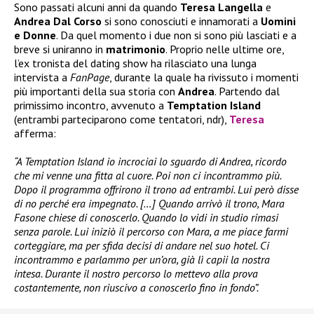
Sono passati alcuni anni da quando
Teresa Langella
e
Andrea Dal Corso
si sono conosciuti e innamorati a
Uomini
e Donne
. Da quel momento i due non si sono più lasciati e a
breve si uniranno in
matrimonio
. Proprio nelle ultime ore,
l’ex tronista del dating show ha rilasciato una lunga
intervista a
FanPage
, durante la quale ha rivissuto i momenti
più importanti della sua storia con
Andrea
. Partendo dal
primissimo incontro, avvenuto a
Temptation Island
(entrambi parteciparono come tentatori, ndr),
Teresa
afferma:
“A Temptation Island io incrociai lo sguardo di Andrea, ricordo
che mi venne una fitta al cuore. Poi non ci incontrammo più.
Dopo il programma offrirono il trono ad entrambi. Lui però disse
di no perché era impegnato. […] Quando arrivò il trono, Mara
Fasone chiese di conoscerlo. Quando lo vidi in studio rimasi
senza parole. Lui iniziò il percorso con Mara, a me piace farmi
corteggiare, ma per sfida decisi di andare nel suo hotel. Ci
incontrammo e parlammo per un’ora, già lì capii la nostra
intesa. Durante il nostro percorso lo mettevo alla prova
costantemente, non riuscivo a conoscerlo fino in fondo”.