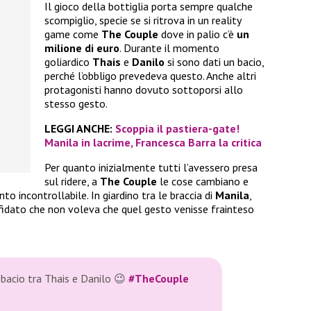
Il gioco della bottiglia porta sempre qualche
scompiglio, specie se si ritrova in un reality
game come
The Couple
dove in palio c’è
un
milione di euro
. Durante il momento
goliardico
Thais
e
Danilo
si sono dati un bacio,
perché l’obbligo prevedeva questo. Anche altri
protagonisti hanno dovuto sottoporsi allo
stesso gesto.
LEGGI ANCHE:
Scoppia il pastiera-gate!
Manila in lacrime, Francesca Barra la critica
Per quanto inizialmente tutti l’avessero presa
sul ridere, a
The Couple
le cose cambiano e
to incontrollabile. In giardino tra le braccia di
Manila
,
fidato che non voleva che quel gesto venisse frainteso
n bacio tra Thais e Danilo 😉
#TheCouple