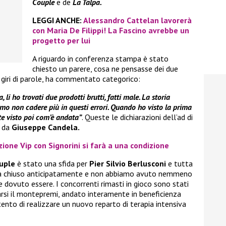
Couple
e de
La Talpa.
LEGGI ANCHE:
Alessandro Cattelan lavorerà
con Maria De Filippi! La Fascino avrebbe un
progetto per lui
A riguardo in conferenza stampa è stato
chiesto un parere, cosa ne pensasse dei due
 giri di parole, ha commentato categorico:
li ho trovati due prodotti brutti, fatti male. La storia
o non cadere più in questi errori. Quando ho visto la prima
ete visto poi com’è andata”
. Queste le dichiarazioni dell’ad di
o da
Giuseppe Candela.
zione Vip con Signorini si farà a una condizione
uple
è stato una sfida per
Pier Silvio Berlusconi
e tutta
 chiuso anticipatamente e non abbiamo avuto nemmeno
 dovuto essere. I concorrenti rimasti in gioco sono stati
arsi il montepremi, andato interamente in beneficienza
tento di realizzare un nuovo reparto di terapia intensiva