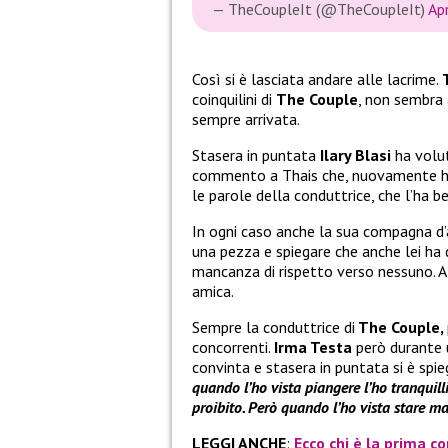
— TheCoupleIt (@TheCoupleIt)
Ap
Così si è lasciata andare alle lacrime.
coinquilini di
The Couple
, non sembra 
sempre arrivata.
Stasera in puntata
Ilary Blasi
ha volu
commento a Thais che, nuovamente ha ce
le parole della conduttrice, che l’ha
In ogni caso anche la sua compagna d
una pezza e spiegare che anche lei ha
mancanza di rispetto verso nessuno. Al
amica.
Sempre la conduttrice di
The Couple,
concorrenti.
Irma Testa
però durante 
convinta e stasera in puntata si è spie
quando l’ho vista piangere l’ho tranquill
proibito. Però quando l’ho vista stare ma
LEGGI ANCHE
:
Ecco chi è la prima c