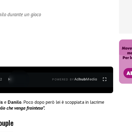
nilo durante un gioco
Ad
hub
Media
/
2
POWERED BY
is
e
Danilo
. Poco dopo però lei è scoppiata in lacrime
lio che venga frainteso”.
ouple