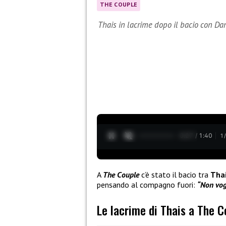
THE COUPLE
Thais in lacrime dopo il bacio con Da
0:28 / 1:40
1
A
The Couple
c’è stato il bacio tra
Tha
pensando al compagno fuori:
“Non vog
Le lacrime di Thais a The C