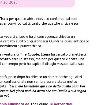
ril 20, 2025
Thais
per quanto abbia ricevuto conforto dai suoi
aver convinto tutti, tanto che qualche critica è pur
to vederci chiaro e ha di conseguenza chiesto un
rcato subito di giustificarsi. Quindi ha quasi anticipato
 benevolmente punzecchiata.
’avventura di
The Couple, Elena
ha cercato di metterci
 dovuto fare lo stesso, ma non per questo è stata una
 contempo però ha capito il disagio vissuto dalla sua
però, poco dopo ha chiesto un parere anche agli altri
un confessionale non sembra essere stata molto
gata:
“Lei si era lamentata qui e ho detto quella cosa. Poi
izzata. Nel gioco però ha detto che era Danilo il suo sogno
le no”.
oppia eliminata da
The Couple
, le percentuali