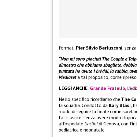
format.
Pier Silvio Berlusconi
, senza
“Non mi sono piaciuti The Couple e Talpa, 
dimostra che abbiamo sbagliato, dobbiam
puntata ho avuto i brividi, la rabbia, av
Mediaset
a tal proposito, come ripres
LEGGI ANCHE
:
Grande Fratello, l’edi
Nello specifico ricordiamo che
The Co
la squadra. Condotto da
Ilary Blasi,
ha
modo di seguire la finale come sarebbe
fatti uscire, senza avere modo di gioc
all’ospedale
Gaslini
di Genova, con l’in
pediatrica e neonatale.