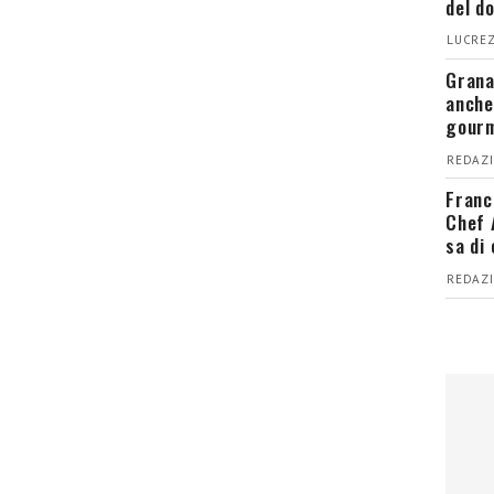
del d
LUCREZ
Grana
anche
gour
REDAZI
Franc
Chef 
sa di
REDAZI