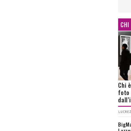
CHI
Chi 
foto
dall
LUCREZ
BigMa
Lazze