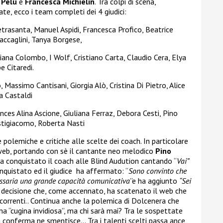
o Pelù
e
Francesca Michielin
. Tra colpi di scena,
e, ecco i team completi dei 4 giudici:
etrasanta, Manuel Aspidi, Francesca Profico, Beatrice
Baccaglini, Tanya Borgese,
iana Colombo, I Wolf, Cristiano Carta, Claudio Cera, Elya
e Citaredi.
 Massimo Cantisani, Giorgia Alò, Cristina Di Pietro, Alice
a Castaldi
rances Alina Ascione, Giuliana Ferraz, Debora Cesti, Pino
stigiacomo, Roberta Nasti
olemiche e critiche alle scelte dei coach. In particolare
il web, portando con sè il cantante neo melodico
Pino
a conquistato il coach alle Blind Audution cantando “
Vai”
onquistato ed il giudice ha affermato: “
Sono convinto che
ecessaria una grande capacità comunicativa
”e ha aggiunto
“Sei
a decisione che, come accennato, ha scatenato il web che
ncorrenti.. Continua anche la polemica di Dolcenera che
ama “cugina invidiosa”, ma chi sarà mai? Tra le sospettate
n conferma ne smentisce… Tra i talenti scelti passa ance