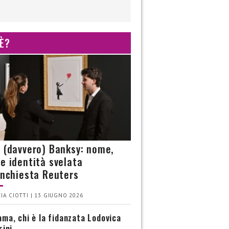
 È?
è (davvero) Banksy: nome,
 e identità svelata
’inchiesta Reuters
IA CIOTTI | 13 GIUGNO 2026
ma, chi è la fidanzata Lodovica
rini