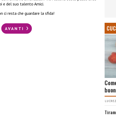
ppi e del suo talento Amici.
 ci resta che guardare la sfida!
CUC
AVANTI
Come
buon
LUCREZ
Tiram