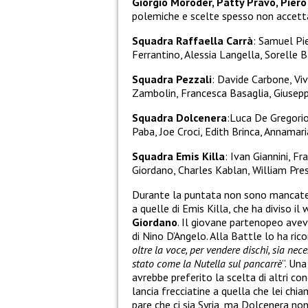
Giorgio Moroder, Patty Pravo, Pier
polemiche e scelte spesso non accettat
Squadra Raffaella Carrà
: Samuel Pi
Ferrantino, Alessia Langella, Sorelle 
Squadra Pezzali
: Davide Carbone, Viv
Zambolin, Francesca Basaglia, Giusepp
Squadra Dolcenera
:Luca De Gregorio,
Paba, Joe Croci, Edith Brinca, Annamari
Squadra Emis Killa
: Ivan Giannini, F
Giordano, Charles Kablan, William Pre
Durante la puntata non sono mancate p
a quelle di Emis Killa, che ha diviso 
Giordano
. Il giovane partenopeo avev
di Nino D’Angelo. Alla Battle lo ha ric
oltre la voce, per vendere dischi, sia n
stato come la Nutella sul pancarrè
”. Un
avrebbe preferito la scelta di altri co
lancia frecciatine a quella che lei chi
pare che ci sia Syria, ma Dolcenera no