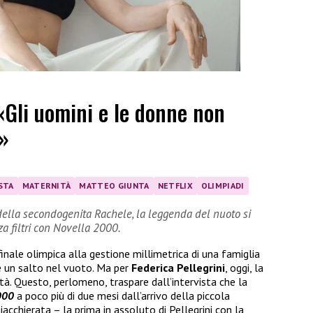
 «Gli uomini e le donne non
i»
STA
MATERNITÀ
MATTEO GIUNTA
NETFLIX
OLIMPIADI
della secondogenita Rachele, la leggenda del nuoto si
za filtri con Novella 2000.
finale olimpica alla gestione millimetrica di una famiglia
 un salto nel vuoto. Ma per
Federica Pellegrini
, oggi, la
tà. Questo, perlomeno, traspare dall’intervista che la
2000
a poco più di due mesi dall’arrivo della piccola
iacchierata – la prima in assoluto di Pellegrini con la