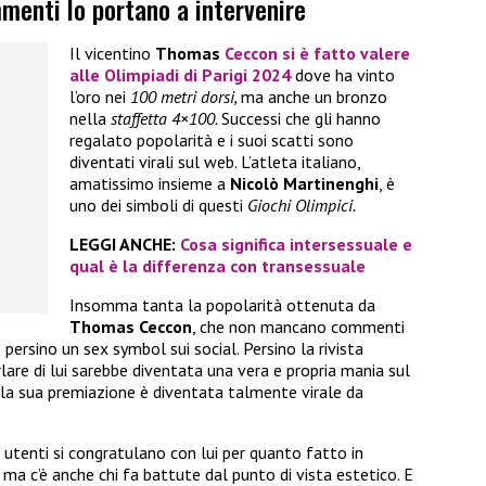
enti lo portano a intervenire
Il vicentino
Thomas
Ceccon
si è fatto valere
alle
Olimpiadi di Parigi 2024
dove ha vinto
l’oro nei
100 metri dorsi,
ma anche un bronzo
nella
staffetta 4×100.
Successi che gli hanno
regalato popolarità e i suoi scatti sono
diventati virali sul web. L’atleta italiano,
amatissimo insieme a
Nicolò Martinenghi
, è
uno dei simboli di questi
Giochi Olimpici.
LEGGI ANCHE:
Cosa significa intersessuale e
qual è la differenza con transessuale
Insomma tanta la popolarità ottenuta da
Thomas Ceccon
, che non mancano commenti
 persino un sex symbol sui social. Persino la rivista
rlare di lui sarebbe diventata una vera e propria mania sul
lla sua premiazione è diventata talmente virale da
li utenti si congratulano con lui per quanto fatto in
 ma c’è anche chi fa battute dal punto di vista estetico. E