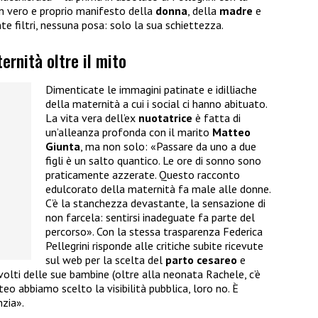
un vero e proprio manifesto della
donna
, della
madre
e
e filtri, nessuna posa: solo la sua schiettezza.
ernità oltre il mito
Dimenticate le immagini patinate e idilliache
della maternità a cui i social ci hanno abituato.
La vita vera dell’ex
nuotatrice
è fatta di
un’alleanza profonda con il marito
Matteo
Giunta
, ma non solo: «Passare da uno a due
figli è un salto quantico. Le ore di sonno sono
praticamente azzerate. Questo racconto
edulcorato della maternità fa male alle donne.
C’è la stanchezza devastante, la sensazione di
non farcela: sentirsi inadeguate fa parte del
percorso». Con la stessa trasparenza Federica
Pellegrini risponde alle critiche subite ricevute
sul web per la scelta del
parto cesareo
e
volti delle sue bambine (oltre alla neonata Rachele, c’è
eo abbiamo scelto la visibilità pubblica, loro no. È
nzia».