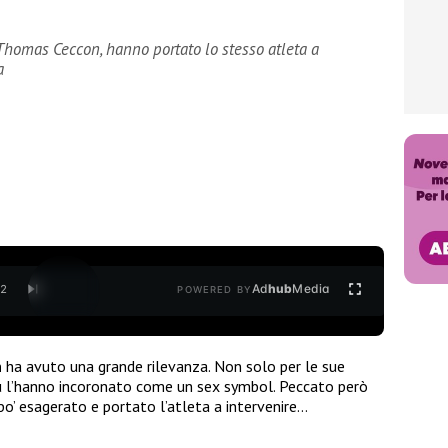
Thomas Ceccon, hanno portato lo stesso atleta a
a
Ad
hub
Media
/
2
POWERED BY
n
ha avuto una grande rilevanza. Non solo per le sue
iù l’hanno incoronato come un sex symbol. Peccato però
o’ esagerato e portato l’atleta a intervenire…