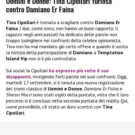
Uomini e Donne: Tina Cipollari furiosa
contro Damiano Er Faina
Tina Cipollari
è tornata a scagliarsi contro
Damiano Er
Faina
. I due, come noto, non hanno un buon rapporto. Il
ragazzo negli anni passati ha dedicato delle parole non
troppo lusinghiere nei confronti della celebre opinionista.
Tina non ha mai mandato giù certe offese e quando è uscita
la notizia della partecipazione di
Damiano
a
Temptation
Island Vip
non si è più controllata.
Sui social la Cipollari
ha espresso più volte il suo
disappunto
, rivolgendo forti parole nei suoi confronti. Oggi,
martedì 17 settembre, si è tenuta una nuova registrazione
del trono classico di
Uomini e Donne
.
Damiano Er Faina
e
Sharon Macrì
sono stati ospiti della puntata, visto che il loro
percorso si è concluso nella seconda puntata del reality. Qui,
come prevedibile, c’è stato un duro scontro con
Tina
Cipollari
.