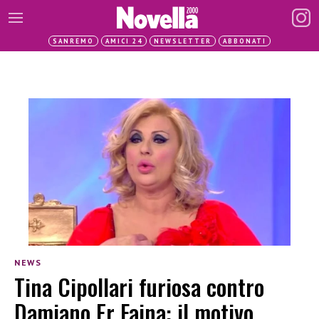
SANREMO
AMICI 24
NEWSLETTER
ABBONATI
NEWS
Tina Cipollari furiosa contro
Damiano Er Faina: il motivo