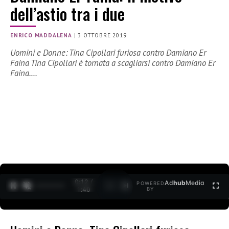
dell’astio tra i due
ENRICO MADDALENA
|
3 OTTOBRE 2019
Uomini e Donne: Tina Cipollari furiosa contro Damiano Er
Faina Tina Cipollari è tornata a scagliarsi contro Damiano Er
Faina.…
0:12 /
Ad
hub
Media
POWERED
1
/
2
1:40
BY