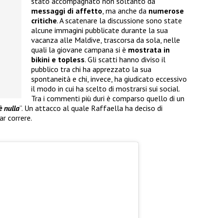
stato accompagnato non soltanto da
messaggi di affetto
, ma anche da
numerose
critiche
. A scatenare la discussione sono state
alcune immagini pubblicate durante la sua
vacanza alle Maldive, trascorsa da sola, nelle
quali la giovane campana si è
mostrata in
bikini e topless
. Gli scatti hanno diviso il
pubblico tra chi ha apprezzato la sua
spontaneità e chi, invece, ha giudicato eccessivo
il modo in cui ha scelto di mostrarsi sui social.
Tra i commenti più duri è comparso quello di un
è nulla
”. Un attacco al quale Raffaella ha deciso di
r correre.