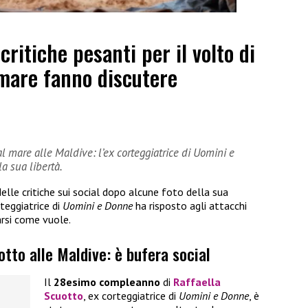
ritiche pesanti per il volto di
 mare fanno discutere
 al mare alle Maldive: l’ex corteggiatrice di Uomini e
a sua libertà.
delle critiche sui social dopo alcune foto della sua
rteggiatrice di
Uomini e Donne
ha risposto agli attacchi
arsi come vuole.
otto alle Maldive: è bufera social
Il
28esimo compleanno
di
Raffaella
Scuotto
, ex corteggiatrice di
Uomini e Donne
, è