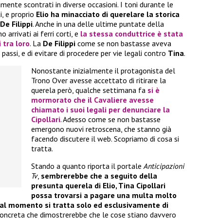
amente scontrati in diverse occasioni. I toni durante le
i, e proprio
Elio ha minacciato di querelare la storica
De Filippi
. Anche in una delle ultime puntate della
o arrivati ai ferri corti, e
la stessa conduttrice è stata
 tra loro
. La
De Filippi
come se non bastasse aveva
 passi, e di evitare di procedere per vie legali contro
Tina
.
Nonostante inizialmente il protagonista del
Trono Over avesse accettato di ritirare la
querela però, qualche settimana fa
si è
mormorato che il Cavaliere avesse
chiamato i suoi legali per denunciare la
Cipollari
. Adesso come se non bastasse
emergono nuovi retroscena, che stanno già
facendo discutere il web. Scopriamo di cosa si
tratta.
Stando a quanto riporta il portale
Anticipazioni
Tv
,
sembrerebbe che a seguito della
presunta querela di Elio, Tina Cipollari
possa trovarsi a pagare una multa molto
al momento si tratta solo ed esclusivamente di
 concreta che dimostrerebbe che le cose stiano davvero