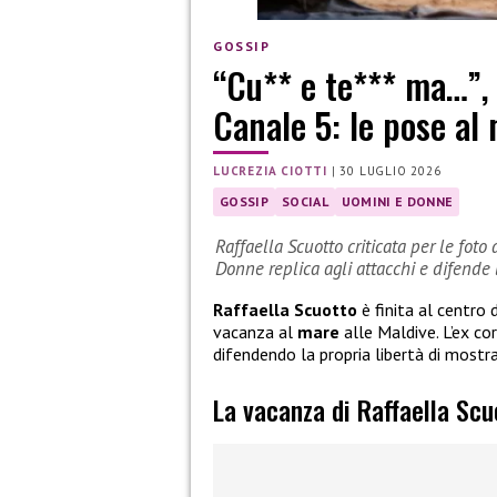
GOSSIP
“Cu** e te*** ma…”, c
Canale 5: le pose al
LUCREZIA CIOTTI
|
30 LUGLIO 2026
GOSSIP
SOCIAL
UOMINI E DONNE
Raffaella Scuotto criticata per le foto
Donne replica agli attacchi e difende l
Raffaella Scuotto
è finita al centro 
vacanza al
mare
alle Maldive. L’ex co
difendendo la propria libertà di mostr
La vacanza di Raffaella Scu