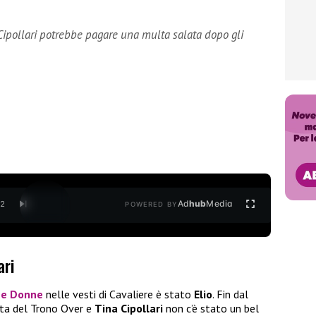
 Cipollari potrebbe pagare una multa salata dopo gli
Ad
hub
Media
/
2
POWERED BY
ari
 e Donne
nelle vesti di Cavaliere è stato
Elio
. Fin dal
ta del Trono Over e
Tina Cipollari
non c’è stato un bel