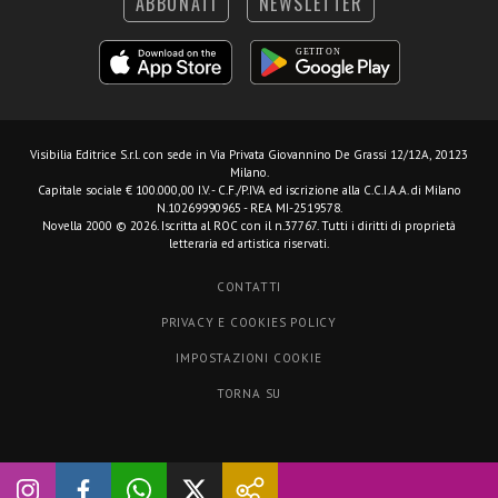
ABBONATI
NEWSLETTER
Visibilia Editrice S.r.l.
con sede in Via Privata Giovannino De Grassi 12/12A, 20123
Milano.
Capitale sociale € 100.000,00 I.V. - C.F./P.IVA ed iscrizione alla C.C.I.A.A. di Milano
N.10269990965 - REA MI-2519578.
Novella 2000 © 2026. Iscritta al ROC con il n.37767. Tutti i diritti di proprietà
letteraria ed artistica riservati.
CONTATTI
PRIVACY E COOKIES POLICY
IMPOSTAZIONI COOKIE
TORNA SU