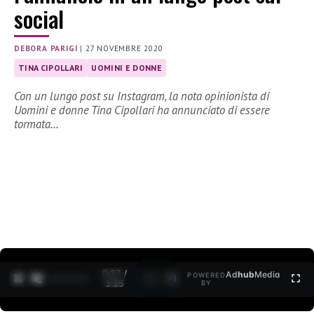
social
DEBORA PARIGI
|
27 NOVEMBRE 2020
TINA CIPOLLARI
UOMINI E DONNE
Con un lungo post su Instagram, la nota opinionista di
Uomini e donne Tina Cipollari ha annunciato di essere
tormata…
0:28 /
Ad
hub
Media
POWERED
1
/
2
3:35
BY