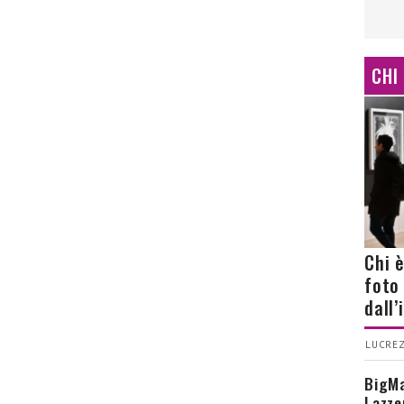
CHI
Chi 
foto
dall
LUCREZ
BigMa
Lazze