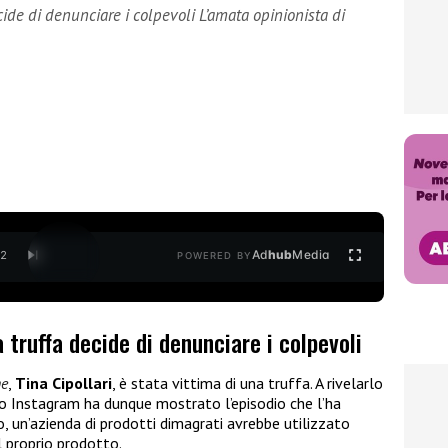
cide di denunciare i colpevoli L’amata opinionista di
Ad
hub
Media
/
2
POWERED BY
a truffa decide di denunciare i colpevoli
ne
,
Tina Cipollari
, è stata vittima di una truffa. A rivelarlo
ilo Instagram ha dunque mostrato l’episodio che l’ha
, un’azienda di prodotti dimagrati avrebbe utilizzato
l proprio prodotto.