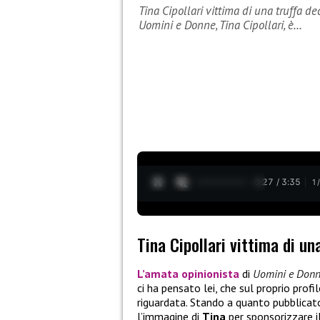
Tina Cipollari vittima di una truffa de
Uomini e Donne, Tina Cipollari, è…
0:28 / 3:35
1
Tina Cipollari vittima di un
L’amata opinionista
di
Uomini e Don
ci ha pensato lei, che sul proprio prof
riguardata. Stando a quanto pubblicato
l’immagine di
Tina
per sponsorizzare i