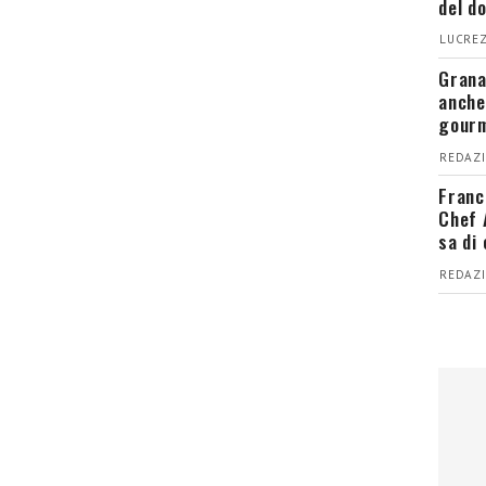
del d
LUCREZ
Grana
anche
gour
REDAZI
Franc
Chef 
sa di
REDAZI