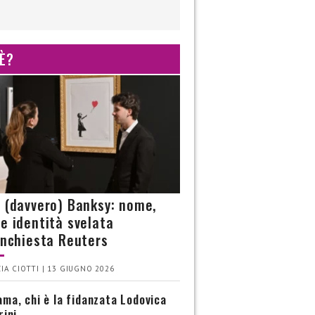
 È?
è (davvero) Banksy: nome,
 e identità svelata
’inchiesta Reuters
IA CIOTTI | 13 GIUGNO 2026
ma, chi è la fidanzata Lodovica
rini