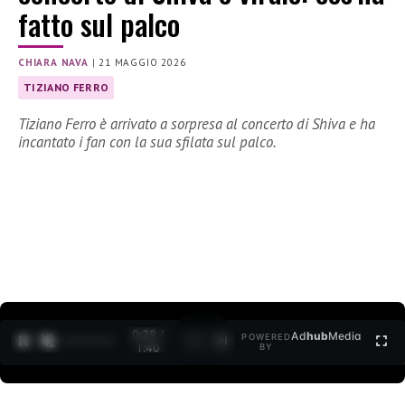
fatto sul palco
CHIARA NAVA
|
21 MAGGIO 2026
TIZIANO FERRO
Tiziano Ferro è arrivato a sorpresa al concerto di Shiva e ha
incantato i fan con la sua sfilata sul palco.
0:30 /
Ad
hub
Media
POWERED
1
/
2
1:40
BY