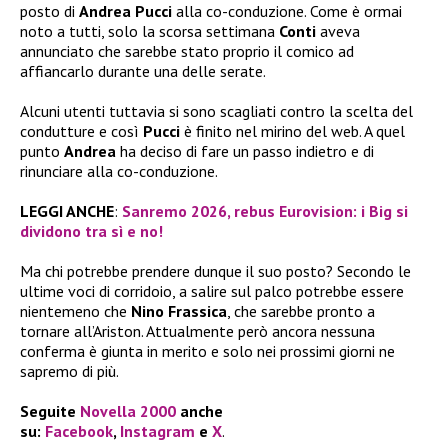
posto di
Andrea Pucci
alla co-conduzione. Come è ormai
noto a tutti, solo la scorsa settimana
Conti
aveva
annunciato che sarebbe stato proprio il comico ad
affiancarlo durante una delle serate.
Alcuni utenti tuttavia si sono scagliati contro la scelta del
condutture e così
Pucci
è finito nel mirino del web. A quel
punto
Andrea
ha deciso di fare un passo indietro e di
rinunciare alla co-conduzione.
LEGGI ANCHE
:
Sanremo 2026, rebus Eurovision: i Big si
dividono tra sì e no!
Ma chi potrebbe prendere dunque il suo posto? Secondo le
ultime voci di corridoio, a salire sul palco potrebbe essere
nientemeno che
Nino Frassica
, che sarebbe pronto a
tornare all’Ariston. Attualmente però ancora nessuna
conferma è giunta in merito e solo nei prossimi giorni ne
sapremo di più.
Seguite
Novella 2000
anche
su:
Facebook
,
Instagram
e
X
.