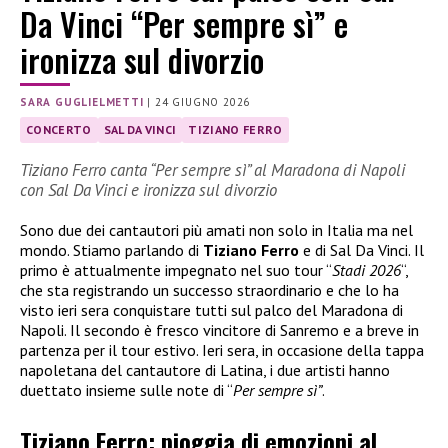
Da Vinci “Per sempre sì” e
ironizza sul divorzio
SARA GUGLIELMETTI
|
24 GIUGNO 2026
CONCERTO
SAL DA VINCI
TIZIANO FERRO
Tiziano Ferro canta “Per sempre sì” al Maradona di Napoli
con Sal Da Vinci e ironizza sul divorzio
Sono due dei cantautori più amati non solo in Italia ma nel
mondo. Stiamo parlando di
Tiziano Ferro
e di Sal Da Vinci. Il
primo è attualmente impegnato nel suo tour “
Stadi 2026
“,
che sta registrando un successo straordinario e che lo ha
visto ieri sera conquistare tutti sul palco del Maradona di
Napoli. Il secondo è fresco vincitore di Sanremo e a breve in
partenza per il tour estivo. Ieri sera, in occasione della tappa
napoletana del cantautore di Latina, i due artisti hanno
duettato insieme sulle note di “
Per sempre sì”
.
Tiziano Ferro: pioggia di emozioni al