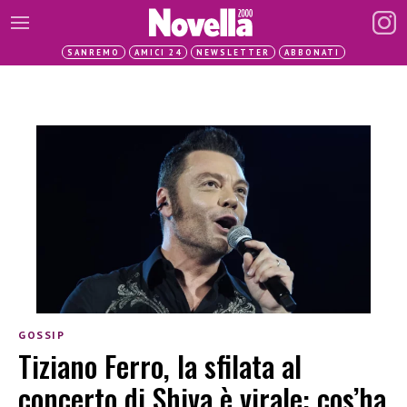
SANREMO
AMICI 24
NEWSLETTER
ABBONATI
GOSSIP
Tiziano Ferro, la sfilata al
concerto di Shiva è virale: cos’ha