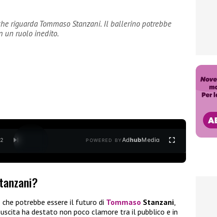
 che riguarda Tommaso Stanzani. Il ballerino potrebbe
n un ruolo inedito.
Ad
hub
Media
/
2
POWERED BY
tanzani?
 che potrebbe essere il futuro di
Tommaso
Stanzani
,
 uscita ha destato non poco clamore tra il pubblico e in