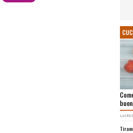
CUC
Come
buon
LUCREZ
Tiram