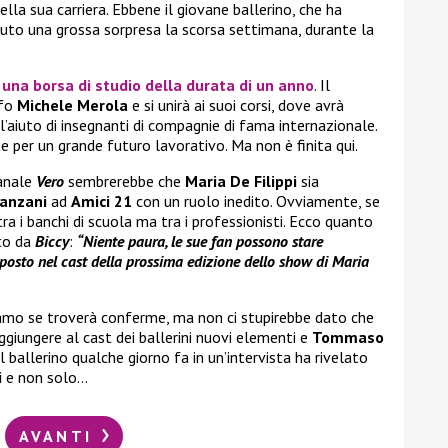
ella sua carriera. Ebbene il giovane ballerino, che ha
vuto una grossa sorpresa la scorsa settimana, durante la
na borsa di studio della durata di un anno
. Il
afo
Michele Merola
e si unirà ai suoi corsi, dove avrà
l’aiuto di insegnanti di compagnie di fama internazionale.
e per un grande futuro lavorativo. Ma non è finita qui.
manale
Vero
sembrerebbe che
Maria De Filippi
sia
anzani
ad
Amici 21
con un ruolo inedito. Ovviamente, se
tra i banchi di scuola ma tra i professionisti. Ecco quanto
ato da
Biccy
:
“Niente paura, le sue fan possono stare
n posto nel cast della prossima edizione dello show di Maria
amo se troverà conferme, ma non ci stupirebbe dato che
ggiungere al cast dei ballerini nuovi elementi e
Tommaso
l ballerino qualche giorno fa in un’intervista ha rivelato
i
e non solo…
AVANTI