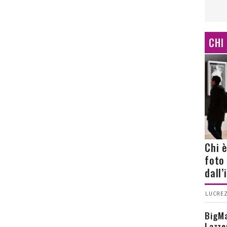
CHI
Chi 
foto
dall
LUCREZ
BigMa
Lazze