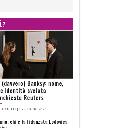
 È?
è (davvero) Banksy: nome,
 e identità svelata
’inchiesta Reuters
IA CIOTTI | 13 GIUGNO 2026
ma, chi è la fidanzata Lodovica
rini