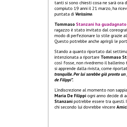
tanti si sono chiesti cosa ne sarà ora d
compiuto 19 anni il 21 marzo, ha rice
puntata di
Verissimo
.
Tommaso
Stanzani
ha guadagnato u
ragazzo è stato invitato dal coreogr
modo di perfezionare lo stile grazie al
Questo potrebbe anche aprirgli le port
Stando a quanto riportato dal setti
intenzionata a riportare
Tommaso St
così fosse, non rivedremo il ballerino 
si apprende dalla rivista, come riport
tranquille. Per lui sarebbe già pronto u
de Filippi”.
L’indiscrezione al momento non sappi
Maria De Filippi
ogni anno decide di a
Stanzani
potrebbe essere tra questi. I
chi secondo lui dovrebbe vincere
Amic