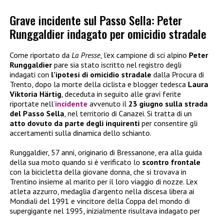
Grave incidente sul Passo Sella: Peter
Runggaldier indagato per omicidio stradale
Come riportato da
La Presse
, l’ex campione di sci alpino
Peter
Runggaldier
pare sia stato iscritto nel registro degli
indagati con
l’ipotesi di omicidio stradale
dalla Procura di
Trento, dopo la morte della ciclista e blogger tedesca
Laura
Viktoria Härtig
, deceduta in seguito alle gravi ferite
riportate nell’
incidente
avvenuto il
23 giugno sulla strada
del Passo Sella
, nel territorio di Canazei. Si tratta di un
atto dovuto da parte degli inquirenti
per consentire gli
accertamenti sulla dinamica dello schianto.
Runggaldier, 57 anni, originario di Bressanone, era alla guida
della sua moto quando si è verificato lo
scontro frontale
con la bicicletta della giovane donna, che si trovava in
Trentino insieme al marito per il loro viaggio di nozze. L’ex
atleta azzurro, medaglia d’argento nella discesa libera ai
Mondiali del 1991 e vincitore della Coppa del mondo di
supergigante nel 1995, inizialmente risultava indagato per