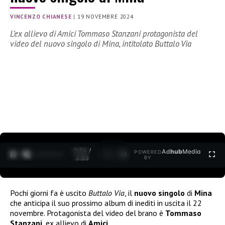
VINCENZO CHIANESE
|
19 NOVEMBRE 2024
L’ex allievo di Amici Tommaso Stanzani protagonista del
video del nuovo singolo di Mina, intitolato Buttalo Via
0:27 /
Ad
hub
Media
POWERED
1
/
2
3:35
BY
Pochi giorni fa è uscito
Buttalo Via
, il
nuovo singolo
di
Mina
che anticipa il suo prossimo album di inediti in uscita il 22
novembre. Protagonista del video del brano è
Tommaso
Stanzani
, ex allievo di
Amici
.