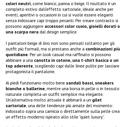
colori neutri
, come bianco, panna o beige. Il risultato è un
completo estivo dall’effetto sartoriale, ideale anche per
eventi, aperitivi o occasioni in cui si vuole essere eleganti
senza indossare capi troppo pesanti. Per creare contrasto si
possono aggiungere
accessori color cuoio, gioielli dorati o
una scarpa nera
dal design semplice.
I pantaloni beige di lino non sono pensati soltanto per gli
outfit più formali, ma si prestano anche a
combinazioni più
quotidiane
. Per un look casual ma raffinato si possono
abbinare a una
canotta in cotone, una t-shirt basica o un
top aderente
, scegliendo capi dalle linee pulite per lasciare
protagonista il pantalone.
Ai piedi funzionano molto bene
sandali bassi, sneakers
bianche o ballerine
, mentre una borsa in pelle o in tessuto
naturale completa un outfit semplice ma elegante.
Un’alternativa molto attuale è abbinarli a un
gilet
sartoriale
, una delle tendenze più amate del momento:
indossato sopra una camicia o direttamente sulla pelle crea
un effetto moderno ispirato allo stile “quiet luxury”.