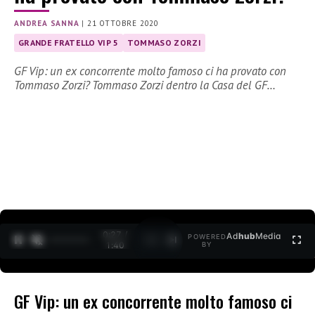
ANDREA SANNA
|
21 OTTOBRE 2020
GRANDE FRATELLO VIP 5
TOMMASO ZORZI
GF Vip: un ex concorrente molto famoso ci ha provato con
Tommaso Zorzi? Tommaso Zorzi dentro la Casa del GF…
0:27 /
Ad
hub
Media
POWERED
1
/
2
1:40
BY
GF Vip: un ex concorrente molto famoso ci