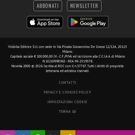
ABBONATI
NEWSLETTER
Visibilia Editrice S.r.l.
con sede in Via Privata Giovannino De Grassi 12/12A, 20123
Milano.
Capitale sociale € 100.000,00 I.V. - C.F./P.IVA ed iscrizione alla C.C.I.A.A. di Milano
N.10269990965 - REA MI-2519578.
Novella 2000 © 2026. Iscritta al ROC con il n.37767. Tutti i diritti di proprietà
letteraria ed artistica riservati.
CONTATTI
PRIVACY E COOKIES POLICY
IMPOSTAZIONI COOKIE
TORNA SU