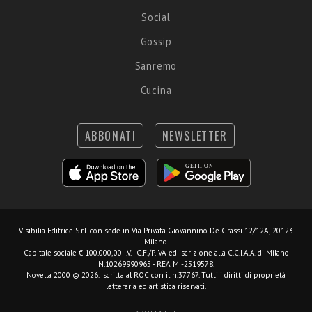
Social
Gossip
Sanremo
Cucina
ABBONATI
NEWSLETTER
Visibilia Editrice S.r.l.
con sede in Via Privata Giovannino De Grassi 12/12A, 20123
Milano.
Capitale sociale € 100.000,00 I.V. - C.F./P.IVA ed iscrizione alla C.C.I.A.A. di Milano
N.10269990965 - REA MI-2519578.
Novella 2000 © 2026. Iscritta al ROC con il n.37767. Tutti i diritti di proprietà
letteraria ed artistica riservati.