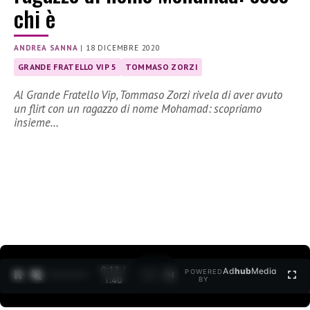
chi è
ANDREA SANNA
|
18 DICEMBRE 2020
GRANDE FRATELLO VIP 5
TOMMASO ZORZI
Al Grande Fratello Vip, Tommaso Zorzi rivela di aver avuto
un flirt con un ragazzo di nome Mohamad: scopriamo
insieme…
0:12 /
Ad
hub
Media
POWERED
1
/
2
1:40
BY