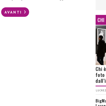
AVANTI
CHI
Chi 
foto
dall
LUCREZ
BigMa
Lazze