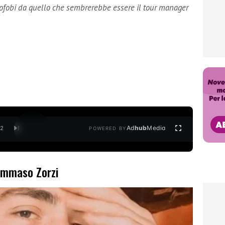
ofobi da quello che sembrerebbe essere il tour manager
Ad
hub
Media
/
2
POWERED BY
Tommaso Zorzi