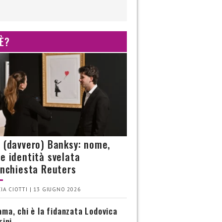
 È?
è (davvero) Banksy: nome,
 e identità svelata
’inchiesta Reuters
IA CIOTTI | 13 GIUGNO 2026
ma, chi è la fidanzata Lodovica
rini