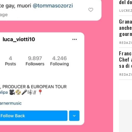
del d
LUCREZ
Grana
anche
gour
REDAZI
Franc
Chef 
sa di
REDAZI