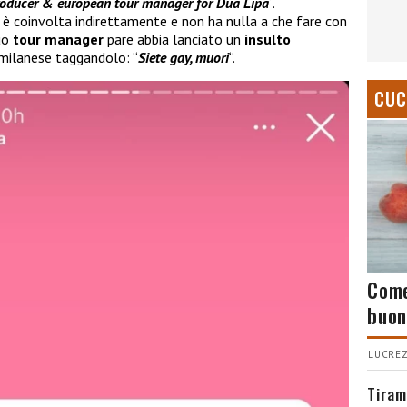
 producer & european tour manager for Dua Lipa
“.
è coinvolta indirettamente e non ha nulla a che fare con
suo
tour manager
pare abbia lanciato un
insulto
 milanese taggandolo: “
Siete gay, muori
“.
CUC
Come
buon
LUCREZ
Tiram