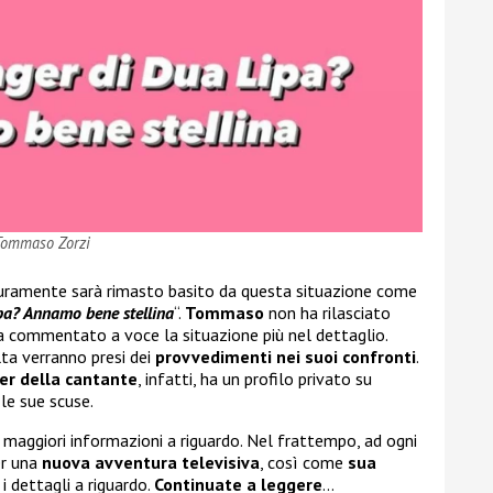
 Tommaso Zorzi
icuramente sarà rimasto basito da questa situazione come
pa? Annamo bene stellina
“.
Tommaso
non ha rilasciato
ha commentato a voce la situazione più nel dettaglio.
ta verranno presi dei
provvedimenti nei suoi confronti
.
er
della cantante
, infatti, ha un profilo privato su
le sue scuse.
maggiori informazioni a riguardo. Nel frattempo, ad ogni
er una
nuova avventura
televisiva
, così come
sua
 i dettagli a riguardo.
Continuate a leggere
…