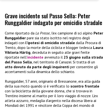
Grave incidente sul Passo Sella: Peter
Runggaldier indagato per omicidio stradale
Come riportato da
La Presse
, l’ex campione di sci alpino
Peter
Runggaldier
pare sia stato iscritto nel registro degli
indagati con
l’ipotesi di omicidio stradale
dalla Procura di
Trento, dopo la morte della ciclista e blogger tedesca
Laura
Viktoria Härtig
, deceduta in seguito alle gravi ferite
riportate nell’
incidente
avvenuto il
23 giugno sulla strada
del Passo Sella
, nel territorio di Canazei. Si tratta di un
atto dovuto da parte degli inquirenti
per consentire gli
accertamenti sulla dinamica dello schianto.
Runggaldier, 57 anni, originario di Bressanone, era alla guida
della sua moto quando si è verificato lo
scontro frontale
con la bicicletta della giovane donna, che si trovava in
Trentino insieme al marito per il loro viaggio di nozze. L’ex
atleta azzurro, medaglia d’argento nella discesa libera ai
Mondiali del 1991 e vincitore della Coppa del mondo di