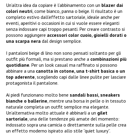
Un’altra idea da copiare è l’abbinamento con un
blazer dai
colori neutri
, come bianco, panna o beige. Il risultato è un
completo estivo dall’effetto sartoriale, ideale anche per
eventi, aperitivi o occasioni in cui si vuole essere eleganti
senza indossare capi troppo pesanti. Per creare contrasto si
possono aggiungere
accessori color cuoio, gioielli dorati o
una scarpa nera
dal design semplice.
I pantaloni beige di lino non sono pensati soltanto per gli
outfit più formali, ma si prestano anche a
combinazioni più
quotidiane
. Per un look casual ma raffinato si possono
abbinare a una
canotta in cotone, una t-shirt basica o un
top aderente
, scegliendo capi dalle linee pulite per lasciare
protagonista il pantalone.
Ai piedi funzionano molto bene
sandali bassi, sneakers
bianche o ballerine
, mentre una borsa in pelle o in tessuto
naturale completa un outfit semplice ma elegante.
Un’alternativa molto attuale è abbinarli a un
gilet
sartoriale
, una delle tendenze più amate del momento:
indossato sopra una camicia o direttamente sulla pelle crea
un effetto moderno ispirato allo stile “quiet luxury”.