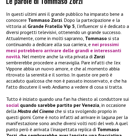
Le parole di Tommaso Zorzi
In questi ultimi anni il grande pubblico ha imparato bene a
conoscere
Tommaso Zorzi
. Dopo la partecipazione e la
vittoria al
Grande Fratello Vip 5
, l’influencer si è dedicato a
diversi progetti televisivi, ottenendo un grande successo.
Attualmente, come in molti sapranno,
Tommaso
si sta
continuando a dedicare alla sua carriera, e
nei prossimi
mesi potrebbero arrivare delle grandi e interessanti
novità
. Nel mentre anche la vita privata di
Zorzi
sembrerebbe procedere a meraviglia. Pare infatti che l’ex
Vippone abbia un nuovo amore, e che al momento abbia
ritrovato la serenità e il sorriso. In queste ore però è
accaduto qualcosa che non è passato inosservato, e che ha
fatto discutere il web. Andiamo a vedere di cosa si tratta.
Tutto è iniziato quando una fan ha chiesto al conduttore sui
social
quando sarebbe partito per Venezia
, in occasione
della
Mostra del Cinema
che si sta svolgendo proprio in
questi giorni. Come è noto infatti ad arrivare in laguna per la
manifestazione sono anche diversi volti noti del web. A quel
punto però è arrivata l’inaspettata replica di
Tommaso
Zorzi, che sembrerebbe aver lanciato una frecciatina