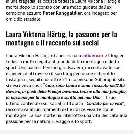
in una tragedia: la ciclista tedesca Laura Viktoria Härtig è
morta dopo lo scontro con una moto guidata dall’ex
campione azzurro
Peter Runggaldier
, ora indagato per
omicidio stradale.
Laura Viktoria Härtig, la passione per la
montagna e il racconto sui social
Laura Viktoria Härtig, 30 anni, era una
influencer
e blogger
tedesca molto legata al mondo della montagna e dello
sport. Originaria di Penzberg, in Baviera, raccontava le sue
esperienze attraverso il suo blog personale e il profilo
Instagram, seguito da oltre 51mila persone. Sul proprio sito
si descriveva così:
“
Ciao, sono Laura e sono cresciuta nell’Alta
Baviera, ai piedi delle Prealpi bavaresi. Grazie alla mia famiglia,
la passione per la montagna è scritta nel mio Dna
”
. Il suo
ultimo contenuto sui social, intitolato
“
Cordata per la vita
”
,
raccontava alcuni momenti delle nozze vissute tra le
montagne. La sua morte ha interrotto una vita dedicata alla
passione per la natura, il viaggio e lo sport.