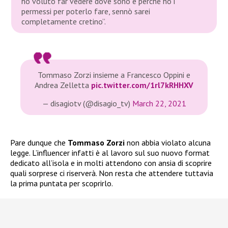
ho voluto far vedere dove sono è perché ho i
permessi per poterlo fare, sennò sarei
completamente cretino”.
Tommaso Zorzi insieme a Francesco Oppini e
Andrea Zelletta
pic.twitter.com/1rl7kRHHXV
— disagiotv (@disagio_tv)
March 22, 2021
Pare dunque che
Tommaso Zorzi
non abbia violato alcuna
legge. L’influencer infatti è al lavoro sul suo nuovo format
dedicato all’isola e in molti attendono con ansia di scoprire
quali sorprese ci riserverà. Non resta che attendere tuttavia
la prima puntata per scoprirlo.