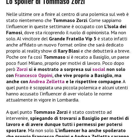
Lo spoiler di Tommaso Zorzi
Nelle ultime ore a finire al centro di una polemica sul web è
stato nientemeno che
Tommaso Zorzi
. Come sappiamo
l’influencer in queste settimane è occupato con
L’Isola dei
Famosi
, dove sta ricoprendo il ruolo di opinionista. Ma non
solo. Al vincitore del
Grande Fratello Vip 5
è stato infatti
anche affidato un nuovo format online che sarà dedicato
proprio al reality show di
Ilary Blasi
e che debutterà a breve.
Poche ore fa così
Tommaso
si è recato a Basiglio, un paese
poco fuori Milano, proprio per motivi di lavoro. Poco dopo
però
Zorzi
si è mostrato a sorpresa sui
social
non solo
con
Francesco Oppini
, che vive proprio a Basiglio, ma
anche con
Andrea Zelletta
e le rispettive compagne
. A
quel punto è scoppiata una piccola polemica e alcuni utenti
hanno accusato l’influencer di aver violato le norme
attualmente in vigore in Lombardia.
A quel punto
Tommaso Zorzi
è stato costretto ad
intervenire,
spiegando di trovarsi a Basiglio per motivi di
lavoro e di avere dunque tutti i permessi per potersi
spostare
. Ma non solo.
L’influencer ha anche spoilerato
che proprio Francesco Oppini e Andrea Zelletta saranno