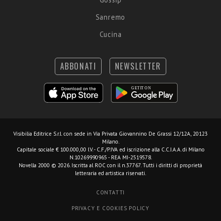
Sanremo
Cucina
ABBONATI
NEWSLETTER
Visibilia Editrice S.r.l.
con sede in Via Privata Giovannino De Grassi 12/12A, 20123
Milano.
Capitale sociale € 100.000,00 I.V. - C.F./P.IVA ed iscrizione alla C.C.I.A.A. di Milano
N.10269990965 - REA MI-2519578.
Novella 2000 © 2026. Iscritta al ROC con il n.37767. Tutti i diritti di proprietà
letteraria ed artistica riservati.
CONTATTI
PRIVACY E COOKIES POLICY