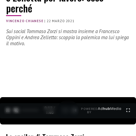
perché
VINCENZO CHIANESE
|
22 MARZO 2021
Sui social Tommaso Zorzi si mostra insieme a Francesco
Oppini e Andrea Zelletta: scoppia la polemica ma lui spiega
il motivo.
0:12 /
Ad
hub
Media
POWERED
1
/
2
1:40
BY