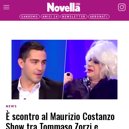
SANREMO
AMICI 24
NEWSLETTER
ABBONATI
NEWS
È scontro al Maurizio Costanzo
Show tra Tommaso Zorzi e