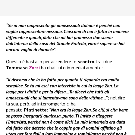
“Se io non rappresento gli omosessuali italiani è perché non
voglio rappresentare nessuno. Ciascuno di noi è fatto in maniera
differente e quindi, dato che mi hai promesso due sberle
dall’interno della casa del Grande Fratello, vorrei sapere se hai
ancora voglia di darmele”.
Questo è bastato per accendere lo
scontro
tra i due.
Tommaso
Zorzi
ha ribattuto immediatamente:
“Il discorso che io ho fatto per quanto ti riguarda era molto
semplice. Se tu mi esci con interviste in cui la legge Zan. La
legge per i diritti e per la difesa…Tu dicevi che tutti gli
omosessuali che si lamentavano sono delle vittime…
“; nel dire
la sua, però, ad interromperlo ci ha
pensato
Platinette:
“Non era la legge Zan. Se citi, si cita bene
se posso insegnarti qualcosa, punto. Ti invito a rileggere
l’intervista, perché non è come dici! La mia lamentela era data
dal fatto che detesto che le coppie gay di uomini affittino gli
utero per fare figli a loro immagine e somiglianza perché non è