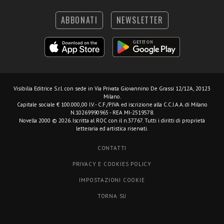
ABBONATI
NEWSLETTER
Visibilia Editrice S.r.l.
con sede in Via Privata Giovannino De Grassi 12/12A, 20123
Milano.
Capitale sociale € 100.000,00 I.V. - C.F./P.IVA ed iscrizione alla C.C.I.A.A. di Milano
N.10269990965 - REA MI-2519578.
Novella 2000 © 2026. Iscritta al ROC con il n.37767. Tutti i diritti di proprietà
letteraria ed artistica riservati.
CONTATTI
PRIVACY E COOKIES POLICY
IMPOSTAZIONI COOKIE
TORNA SU