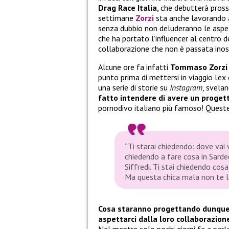
Drag Race Italia
, che debutterà pros
settimane
Zorzi
sta anche lavorando a
senza dubbio non deluderanno le aspet
che ha portato l’influencer al centro d
collaborazione che non è passata inos
Alcune ore fa infatti
Tommaso Zorzi
punto prima di mettersi in viaggio l’e
una serie di storie su
Instagram
, svela
fatto intendere di avere un proget
pornodivo italiano più famoso! Queste 
“Ti starai chiedendo: dove vai 
chiedendo a fare cosa in Sard
Siffredi. Ti stai chiedendo cos
Ma questa chica mala non te lo
Cosa staranno progettando dunque
aspettarci dalla loro collaborazio