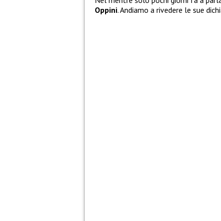
Nel mentre solo pochi giorni fa a parl
Oppini
. Andiamo a rivedere le sue dichi