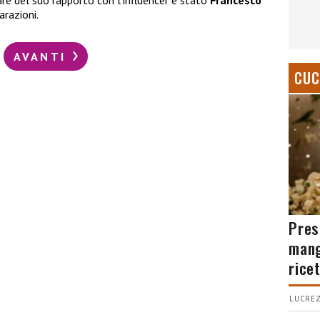
are del suo rapporto con l’influencer è stato
Francesco
arazioni.
AVANTI
CUC
Pres
mang
rice
LUCREZ