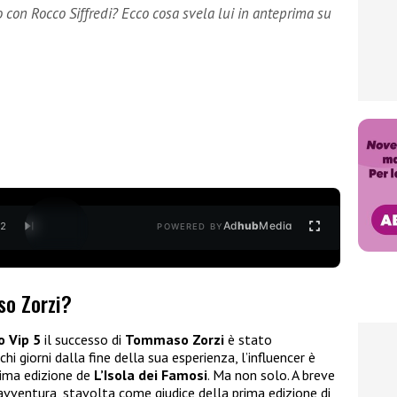
con Rocco Siffredi? Ecco cosa svela lui in anteprima su
Ad
hub
Media
/
2
POWERED BY
o Zorzi?
o Vip 5
il successo di
Tommaso Zorzi
è stato
i giorni dalla fine della sua esperienza, l’influencer è
tima edizione de
L’Isola dei Famosi
. Ma non solo. A breve
a avventura, stavolta come giudice della prima edizione di