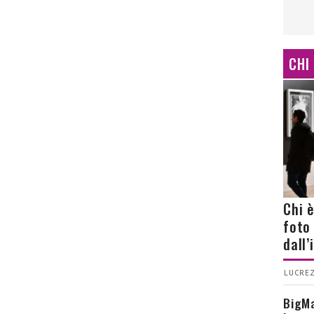
CHI
Chi 
foto
dall
LUCREZ
BigMa