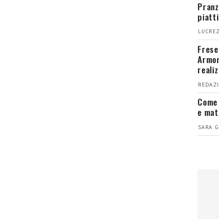
Pranz
piatt
LUCREZ
Fresel
Armon
reali
REDAZI
Come 
e mat
SARA G