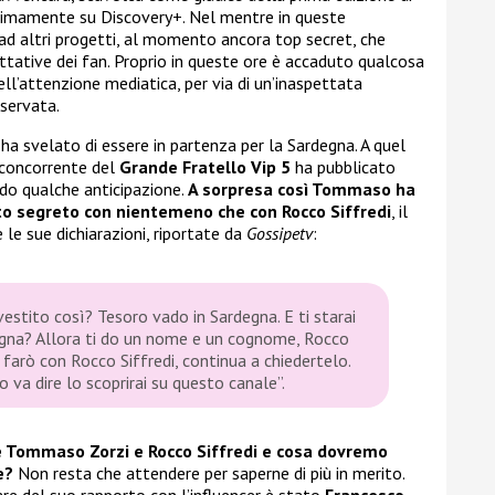
simamente su Discovery+. Nel mentre in queste
d altri progetti, al momento ancora top secret, che
tative dei fan. Proprio in queste ore è accaduto qualcosa
ell’attenzione mediatica, per via di un’inaspettata
servata.
ha svelato di essere in partenza per la Sardegna. A quel
x concorrente del
Grande Fratello Vip 5
ha pubblicato
ndo qualche anticipazione.
A sorpresa così Tommaso ha
to segreto con nientemeno che con Rocco Siffredi
, il
le sue dichiarazioni, riportate da
Gossipetv
:
vestito così? Tesoro vado in Sardegna. E ti starai
egna? Allora ti do un nome e un cognome, Rocco
a farò con Rocco Siffredi, continua a chiedertelo.
 va dire lo scoprirai su questo canale”.
 Tommaso Zorzi e Rocco Siffredi e cosa dovremo
ne?
Non resta che attendere per saperne di più in merito.