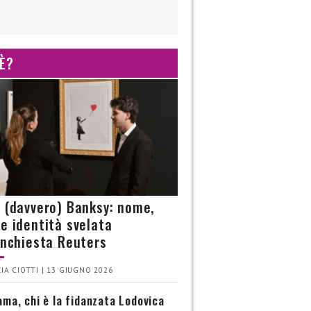
 È?
è (davvero) Banksy: nome,
 e identità svelata
’inchiesta Reuters
IA CIOTTI | 13 GIUGNO 2026
ma, chi è la fidanzata Lodovica