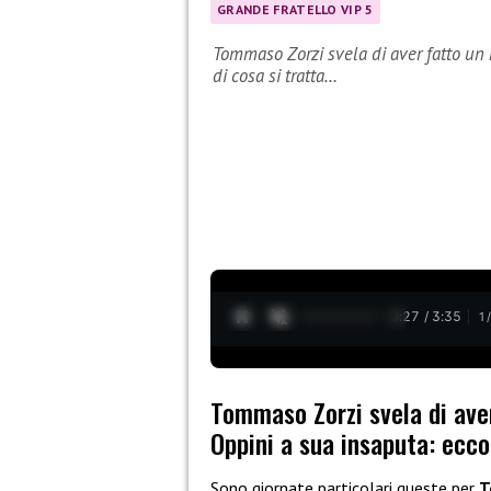
GRANDE FRATELLO VIP 5
Tommaso Zorzi svela di aver fatto un 
di cosa si tratta…
0:27 / 3:35
1
Tommaso Zorzi svela di ave
Oppini a sua insaputa: ecco
Sono giornate particolari queste per
T