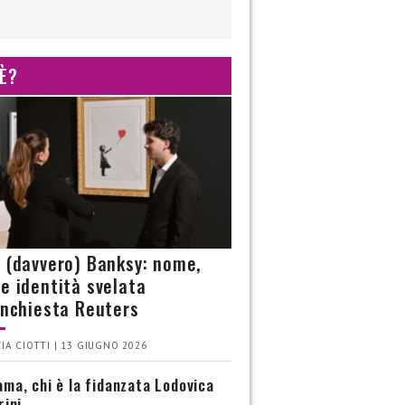
 È?
è (davvero) Banksy: nome,
 e identità svelata
’inchiesta Reuters
IA CIOTTI | 13 GIUGNO 2026
ma, chi è la fidanzata Lodovica
rini