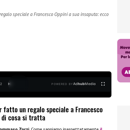
regalo speciale a Francesco Oppini a sua insaputa: ecco
Ad
hub
Media
/
2
POWERED BY
r fatto un regalo speciale a Francesco
 di cosa si tratta
ommaso Zorzi
. Come sappiamo inaspettatamente
il