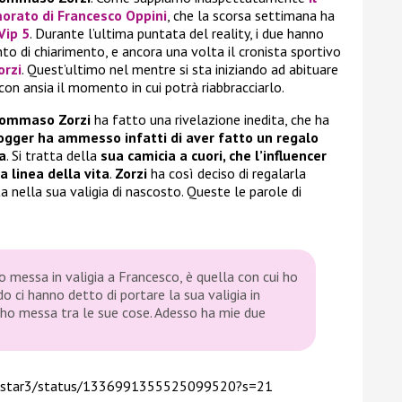
morato di
Francesco Oppini
, che la scorsa settimana ha
Vip 5
. Durante l’ultima puntata del reality, i due hanno
o di chiarimento, e ancora una volta il cronista sportivo
orzi
. Quest’ultimo nel mentre si sta iniziando ad abituare
con ansia il momento in cui potrà riabbracciarlo.
ommaso Zorzi
ha fatto una rivelazione inedita, che ha
logger ha ammesso infatti di aver fatto un regalo
a
. Si tratta della
sua camicia a cuori, che l’influencer
 linea della vita
.
Zorzi
ha così deciso di regalarla
ita nella sua valigia di nascosto. Queste le parole di
’ho messa in valigia a Francesco, è quella con cui ho
do ci hanno detto di portare la sua valigia in
’ho messa tra le sue cose. Adesso ha mie due
ar3star3/status/1336991355525099520?s=21