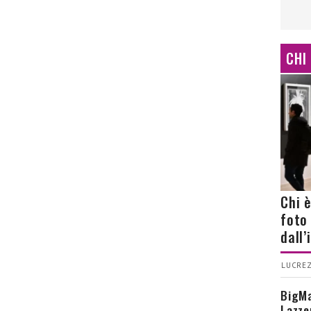
CHI
Chi 
foto
dall
LUCREZ
BigMa
Lazze