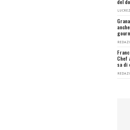
del d
LUCREZ
Grana
anche
gour
REDAZI
Franc
Chef 
sa di
REDAZI