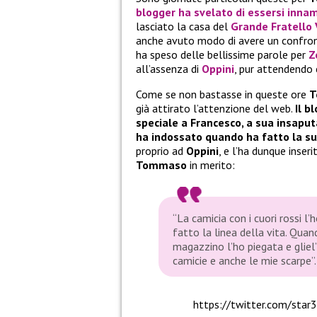
blogger ha svelato di essersi inna
lasciato la casa del
Grande Fratello 
anche avuto modo di avere un confront
ha speso delle bellissime parole per
Z
all’assenza di
Oppini
, pur attendendo 
Come se non bastasse in queste ore
T
già attirato l’attenzione del web.
Il b
speciale a Francesco, a sua insaput
ha indossato quando ha fatto la sua
proprio ad
Oppini
, e l’ha dunque inser
Tommaso
in merito:
“La camicia con i cuori rossi l
fatto la linea della vita. Quan
magazzino l’ho piegata e gliel
camicie e anche le mie scarpe”.
https://twitter.com/st