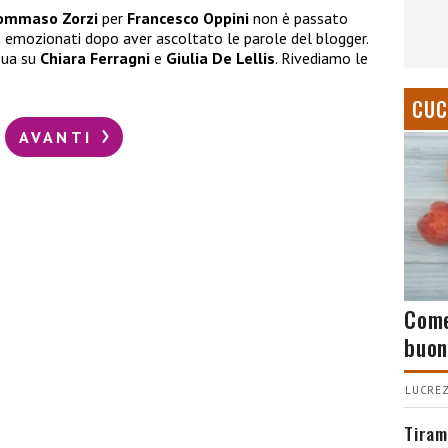
ommaso Zorzi
per
Francesco Oppini
non è passato
o emozionati dopo aver ascoltato le parole del blogger.
sua su
Chiara Ferragni
e
Giulia De Lellis
. Rivediamo le
CUC
AVANTI
Come
buon
LUCREZ
Tiram