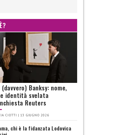
 È?
è (davvero) Banksy: nome,
 e identità svelata
’inchiesta Reuters
IA CIOTTI | 13 GIUGNO 2026
ma, chi è la fidanzata Lodovica
rini