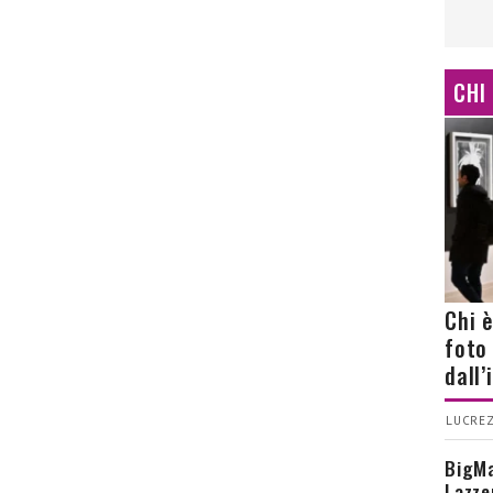
CHI
Chi 
foto
dall
LUCREZ
BigMa
Lazze