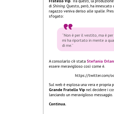
Fratello Vip
. Tra questi, la produzion
di
Shining
. Questo, però, ha innescato d
ragazzo veniva deriso alle spalle. Preso
sfogato:
“Non è per il vestito, ma è per
mi ha riportato in mente a qua
di me.”
A consolarlo c’è stata
Stefania Orla
essere meraviglioso così come è.
https://twitter.com
Sul web è esplosa una vera e propria po
Grande Fratello Vip
nel decidere i c
lanciando un meraviglioso messaggio.
Continua.