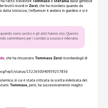
e ha fatto travestire
Tommaso
e
Stefania
dalle gemelle
ei brutti ricordi in
Zorzi
, che ha ricordato quando da
 dalla tristezza, l’influencer è andato in giardino e si è
 quando sono uscito e gli altri hanno riso. Questo
ndo camminavo per i corridoi a scuola e ridevano
ndo
, che ha rincuorato
Tommaso Zorzi
ricordandogli di
/oocgfvip5/status/1322650040939257856
lemica, in cui è stata criticata la scelta indelicata del
ostumi.
Tommaso
, però, ha successivamente reagito