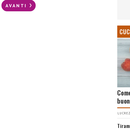
AVANTI
CUC
Come
buon
LUCREZ
Tiram