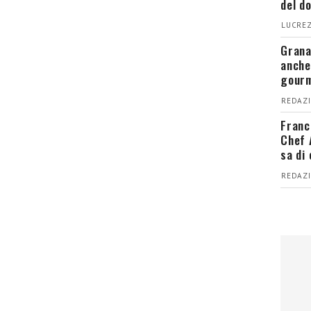
del d
LUCREZ
Grana
anche
gour
REDAZI
Franc
Chef 
sa di
REDAZI