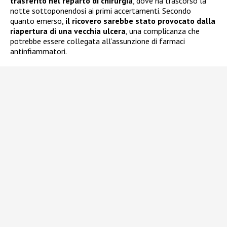
trasferito nel reparto di chirurgia
, dove ha trascorso la
notte sottoponendosi ai primi accertamenti. Secondo
quanto emerso,
il ricovero sarebbe stato provocato dalla
riapertura di una vecchia ulcera
, una complicanza che
potrebbe essere collegata all’assunzione di farmaci
antinfiammatori.