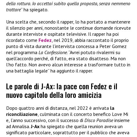
della rottura. Io accettai subito quella proposta, senza nemmeno
trattare
” ha spiegato.
Una scelta che, secondo il rapper, lo ha portato a mantenere
il silenzio per anni, nonostante le continue domande ricevute
durante interviste e ospitate televisive. Il rapper ha poi
ricordato come
Fedez
, nel 2019, abbia raccontato il proprio
punto di vista durante l’intervista concessa a Peter Gomez
nel programma
La Confessione
. “Avrei potuto rivalermi su
quell’accordo perché, di fatto, era stato disatteso. Ma non
l’ho fatto. Non avevo alcun interesse a trasformare tutto in
una battaglia legale” ha aggiunto il rapper.
Le parole di J-Ax: la pace con Fedez e il
nuovo capitolo della loro amicizia
Dopo quattro anni di distanza, nel 2022 è arrivata
la
riconciliazione
, culminata con il concerto benefico Love Mi
e, l’anno successivo, con il successo di
Disco Paradise
insieme
ad Annalisa.
J-Ax
ha spiegato che quella reunion aveva un
significato particolare, soprattutto per il pubblico che aveva