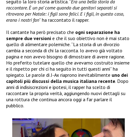
seguito la loro storia artistica. “
Era una bella storia da
raccontare. È un po’ come quando due genitori separati si
ritrovano per Natale: i figli sono felici. E i figli, in questo caso,
erano i nostri fan
” ha raccontato il rapper.
Il cantante ha però precisato che
ogni separazione ha
sempre due versioni
e che il suo obiettivo non è mai stato
quello di alimentare polemiche. “La storia di un divorzio
cambia a seconda di chi la racconta. Io avevo già voltato
pagina e non avevo bisogno di dimostrare di avere ragione.
Ho preferito tutelare quello che avevamo costruito insieme
e il rispetto per chi ci ha seguito in tutti questi anni” ha
spiegato. Le parole di J-Ax riaprono inevitabilmente
uno dei
capitoli più discussi della musica italiana recente
. Dopo
anni di indisiscrezioni e ipotesi, il rapper ha scelto di
raccontare la propria verità, aggiungendo nuovi dettagli su
una rottura che continua ancora oggi a far parlare il
pubblico.