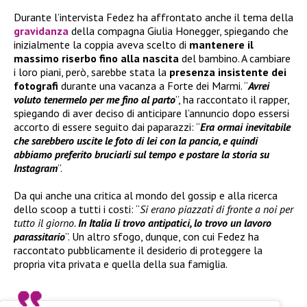
Durante l’intervista Fedez ha affrontato anche il tema della
gravidanza
della compagna Giulia Honegger, spiegando che
inizialmente la coppia aveva scelto di
mantenere il
massimo riserbo fino alla nascita
del bambino. A cambiare
i loro piani, però, sarebbe stata la
presenza insistente dei
fotografi
durante una vacanza a Forte dei Marmi. “
Avrei
voluto tenermelo per me fino al parto
”, ha raccontato il rapper,
spiegando di aver deciso di anticipare l’annuncio dopo essersi
accorto di essere seguito dai paparazzi: “
Era ormai inevitabile
che sarebbero uscite le foto di lei con la pancia, e quindi
abbiamo preferito bruciarli sul tempo e postare la storia su
Instagram
”.
Da qui anche una critica al mondo del gossip e alla ricerca
dello scoop a tutti i costi: “
Si erano piazzati di fronte a noi per
tutto il giorno.
In Italia li trovo antipatici, lo trovo un lavoro
parassitario
”. Un altro sfogo, dunque, con cui Fedez ha
raccontato pubblicamente il desiderio di proteggere la
propria vita privata e quella della sua famiglia.