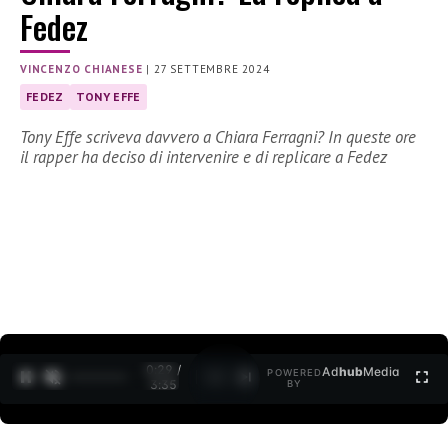
Fedez
VINCENZO CHIANESE
|
27 SETTEMBRE 2024
FEDEZ
TONY EFFE
Tony Effe scriveva davvero a Chiara Ferragni? In queste ore
il rapper ha deciso di intervenire e di replicare a Fedez
0:30 /
Ad
hub
Media
POWERED
1
/
2
3:35
BY