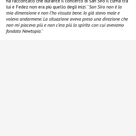
ha raccontato che durante il concerto di San Siro il clima tra
lui e Fedez non era più quello degli inizi. “
San Siro non è la
mia dimensione e non l’ho vissuta bene. Io già stavo male e
volevo andarmene. La situazione aveva preso una direzione che
non mi piaceva più e non c’era più lo spirito con cui avevamo
fondato Newtopia
.”