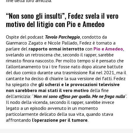
fine della loro amicizia.
“Non sono gli insulti”, Fedez svela il vero
motivo del litigio con Pio e Amedeo
Ospite del podcast
Tavolo Parcheggio
, condotto da
Gianmarco Zagato e Nicole Pallado, Fedez è tornato a
parlare del
rapporto ormai interrotto
con
Pio e Amedeo
,
svelando un retroscena che, secondo il rapper, sarebbe
rimasto finora nascosto. Per molto tempo si è pensato che
l’allontanamento tra i tre fosse nato dopo alcune battute
del duo comico durante una trasmissione Rai nel 2021, ma il
cantante ha deciso di chiarire la sua versione dei fatti. Fedez
ha spiegato che
gli scherzi e le provocazioni televisive
non sarebbero mai stati il vero motivo
della fine
dell’amicizia: “
Non mi sono offeso per quello. Me ne frega nulla
”.
Il nodo della vicenda, secondo il rapper, sarebbe invece
legato a un episodio avvenuto in un momento
particolarmente delicato della sua vita, quando stava
affrontando
l’operazione per il tumore
.