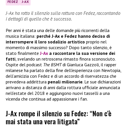
FEDEZ
J-AX
J-Ax ha rotto il silenzio sulla rottura con Fedez, raccontando
i dettagli di quello che è successo.
Per anni è stata una delle domande più ricorrenti della
musica italiana:
perché J-Ax e Fedez hanno deciso di
interrompere il loro sodalizio artistico
proprio nel
momento di massimo successo? Dopo tanto silenzio, è
stato finalmente
J-Ax
a raccontare la sua versione dei
fatti
, svelando un retroscena rimasto finora sconosciuto.
Ospite del podcast
The BSMT
di Gianluca Gazzoli, il rapper
milanese ha parlato della fine dell’esperienza con Newtopia,
dell’amicizia con Fedez e di un accordo di riservatezza che
prevedeva addirittura
penali milionarie
. Le sue dichiarazioni
arrivano a distanza di anni dalla rottura ufficiale annunciata
nell’estate del 2018 e aggiungono nuovi tasselli a una
vicenda che continua ad appassionare i fan.
J-Ax rompe il silenzio su Fedez: “Non c’è
mai stata una vera litigata”