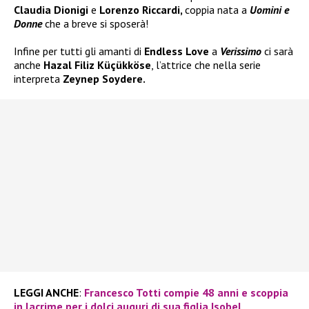
Claudia Dionigi
e
Lorenzo Riccardi,
coppia nata a
Uomini e
Donne
che a breve si sposerà!
Infine per tutti gli amanti di
Endless Love
a
Verissimo
ci sarà
anche
Hazal Filiz Küçükköse
, l’attrice che nella serie
interpreta
Zeynep Soydere.
LEGGI ANCHE
:
Francesco Totti compie 48 anni e scoppia
in lacrime per i dolci auguri di sua figlia Isobel