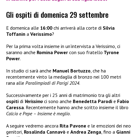
Gli ospiti di domenica 29 settembre
E domenica alle
16:00
chi arriverà alla corte di
Silvia
Toffanin
a
Verissimo
?
Per la prima volta insieme in un’intervista a Verissimo, ci
saranno anche
Romina Power
con suo fratello
Tyrone
Power
.
In studio ci sarà anche
Manuel Bortuzzo
, che ha
recentemente vinto la medaglia di bronzo nei 100 metri
rana alle
Paralimpiadi di Parigi 2024
.
Successivamente per i 25 anni di matrimonio tra gli altri
ospiti
di
Verissimo
ci sono anche
Benedetta Parodi
e
Fabio
Caressa
. Recentemente hanno anche scritto insieme il libro
Calcio e Pepe – Insieme è meglio
.
A seguire vedremo ancora
Rita Pavone
e le emozioni dei neo
genitori,
Rosalinda Cannavò
e
Andrea Zenga
, fino a
Gianni