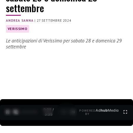
settembre
ANDREA SANNA
|
27 SETTEMBRE 2024
VERISSIMO
Le anticipazioni di Verissimo per sabato 28 e domenica 29
settembre
0:30 /
Ad
hub
Media
POWERED
1
/
2
3:35
BY