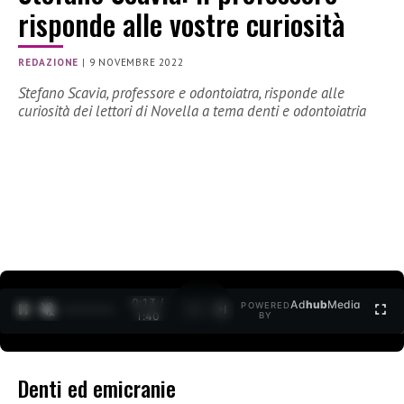
risponde alle vostre curiosità
REDAZIONE
|
9 NOVEMBRE 2022
Stefano Scavia, professore e odontoiatra, risponde alle
curiosità dei lettori di Novella a tema denti e odontoiatria
0:13 /
Ad
hub
Media
POWERED
1
/
2
1:40
BY
Denti ed emicranie