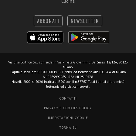
Cucina
ABBONATI
NEWSLETTER
Visibilia Editrice S.r.l.
con sede in Via Privata Giovannino De Grassi 12/12A, 20123
Milano.
Capitale sociale € 100.000,00 I.V. - C.F./P.IVA ed iscrizione alla C.C.I.A.A. di Milano
N.10269990965 - REA MI-2519578.
Novella 2000 © 2026. Iscritta al ROC con il n.37767. Tutti i diritti di proprietà
letteraria ed artistica riservati.
CONTATTI
PRIVACY E COOKIES POLICY
IMPOSTAZIONI COOKIE
TORNA SU