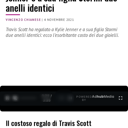
anelli identici
VINCENZO CHIANESE
|
4 NOVEMBRE 2021
Travis Scott ha regalato a Kylie Jenner e a sua figlia Stormi
due anelli identici: ecco l’esorbitante costo dei due gioielli.
0:30 /
Ad
hub
Media
POWERED
1
/
2
3:35
BY
Il costoso regalo di Travis Scott