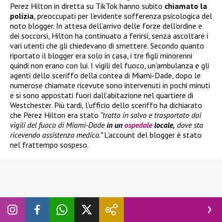
Perez Hilton in diretta su TikTok hanno subito
chiamato la
polizia
, preoccupati per l’evidente sofferenza psicologica del
noto blogger. In attesa dell’arrivo delle forze dell’ordine e
dei soccorsi, Hilton ha continuato a ferirsi, senza ascoltare i
vari utenti che gli chiedevano di smettere. Secondo quanto
riportato il blogger era solo in casa, i tre figli minorenni
quindi non erano con lui. I vigili del fuoco, un’ambulanza e gli
agenti dello sceriffo della contea di Miami-Dade, dopo le
numerose chiamate ricevute sono intervenuti in pochi minuti
e si sono appostati fuori dall’abitazione nel quartiere di
Westchester. Più tardi, l’ufficio dello sceriffo ha dichiarato
che Perez Hilton era stato
“tratto in salvo e trasportato dai
vigili del fuoco di Miami-Dade
in un
ospedale
locale,
dove sta
ricevendo assistenza medica.”
L’account del blogger è stato
nel frattempo sospeso.