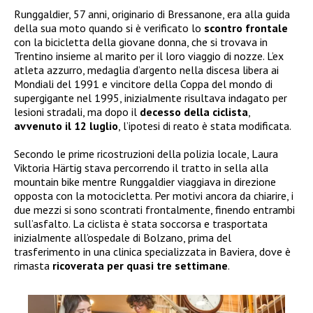
Runggaldier, 57 anni, originario di Bressanone, era alla guida
della sua moto quando si è verificato lo
scontro frontale
con la bicicletta della giovane donna, che si trovava in
Trentino insieme al marito per il loro viaggio di nozze. L’ex
atleta azzurro, medaglia d’argento nella discesa libera ai
Mondiali del 1991 e vincitore della Coppa del mondo di
supergigante nel 1995, inizialmente risultava indagato per
lesioni stradali, ma dopo il
decesso della ciclista
,
avvenuto il 12 luglio
, l’ipotesi di reato è stata modificata.
Secondo le prime ricostruzioni della polizia locale, Laura
Viktoria Härtig stava percorrendo il tratto in sella alla
mountain bike mentre Runggaldier viaggiava in direzione
opposta con la motocicletta. Per motivi ancora da chiarire, i
due mezzi si sono scontrati frontalmente, finendo entrambi
sull’asfalto. La ciclista è stata soccorsa e trasportata
inizialmente all’ospedale di Bolzano, prima del
trasferimento in una clinica specializzata in Baviera, dove è
rimasta
ricoverata per quasi tre settimane
.