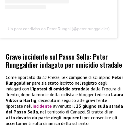
Un post condiviso da Peter.Runghi (@peter.runggaldier)
Grave incidente sul Passo Sella: Peter
Runggaldier indagato per omicidio stradale
Come riportato da
La Presse
, l’ex campione di sci alpino
Peter
Runggaldier
pare sia stato iscritto nel registro degli
indagati con
l’ipotesi di omicidio stradale
dalla Procura di
Trento, dopo la morte della ciclista e blogger tedesca
Laura
Viktoria Härtig
, deceduta in seguito alle gravi ferite
riportate nell’
incidente
avvenuto il
23 giugno sulla strada
del Passo Sella
, nel territorio di Canazei. Si tratta di un
atto dovuto da parte degli inquirenti
per consentire gli
accertamenti sulla dinamica dello schianto.