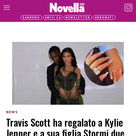
SANREMO
AMICI 24
NEWSLETTER
ABBONATI
NEWS
Travis Scott ha regalato a Kylie
Jenner e a sua figlia Stormi due