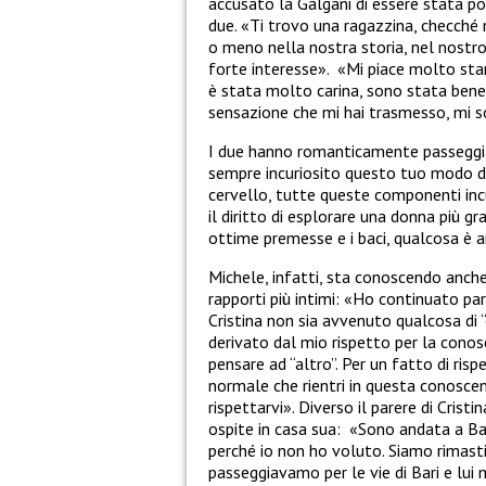
accusato la Galgani di essere stata p
due. «Ti trovo una ragazzina, checché 
o meno nella nostra storia, nel nostr
forte interesse». «Mi piace molto star
è stata molto carina, sono stata bene.
sensazione che mi hai trasmesso, mi s
I due hanno romanticamente passeggi
sempre incuriosito questo tuo modo d
cervello, tutte queste componenti inc
il diritto di esplorare una donna più 
ottime premesse e i baci, qualcosa è a
Michele, infatti, sta conoscendo anche
rapporti più intimi: «Ho continuato pa
Cristina non sia avvenuto qualcosa di 
derivato dal mio rispetto per la conos
pensare ad “altro”. Per un fatto di risp
normale che rientri in questa conoscenz
rispettarvi». Diverso il parere di Cris
ospite in casa sua: «Sono andata a Bar
perché io non ho voluto. Siamo rimasti
passeggiavamo per le vie di Bari e lui m