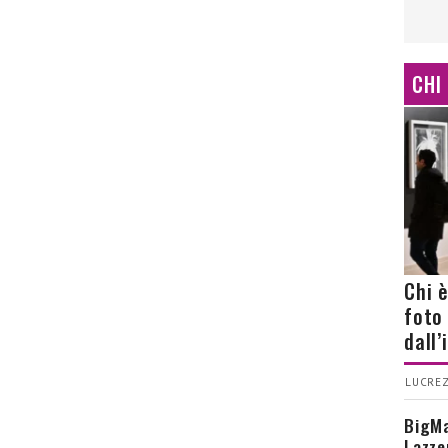
CHI
Chi 
foto
dall
LUCREZ
BigMa
Lazze