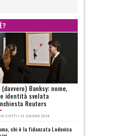
 È?
è (davvero) Banksy: nome,
 e identità svelata
’inchiesta Reuters
IA CIOTTI | 13 GIUGNO 2026
ma, chi è la fidanzata Lodovica
rini