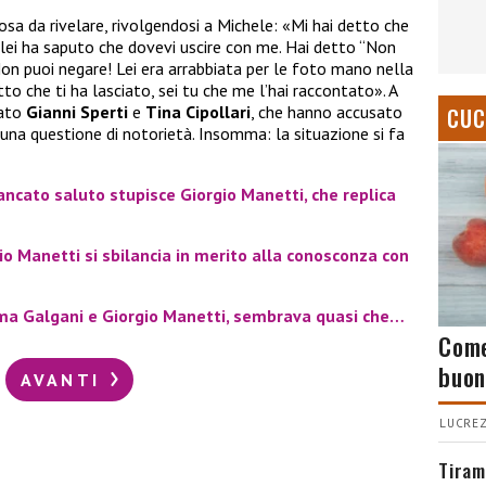
 da rivelare, rivolgendosi a Michele: «Mi hai detto che
é lei ha saputo che dovevi uscire con me. Hai detto “Non
 Non puoi negare! Lei era arrabbiata per le foto mano nella
to che ti ha lasciato, sei tu che me l’hai raccontato». A
sato
Gianni Sperti
e
Tina Cipollari
, che hanno accusato
CUC
una questione di notorietà. Insomma: la situazione si fa
ncato saluto stupisce Giorgio Manetti, che replica
o Manetti si sbilancia in merito alla conosconza con
ma Galgani e Giorgio Manetti, sembrava quasi che…
Come
buon
AVANTI
LUCREZ
Tiram