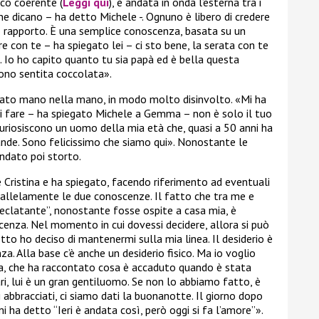
oco coerente (
Leggi qui
), è andata in onda l’esterna tra i
ne dicano – ha detto Michele -. Ognuno è libero di credere
o rapporto. È una semplice conoscenza, basata su un
e con te – ha spiegato lei – ci sto bene, la serata con te
 Io ho capito quanto tu sia papà ed è bella questa
ono sentita coccolata».
ato mano nella mano, in modo molto disinvolto. «Mi ha
i fare – ha spiegato Michele a Gemma – non è solo il tuo
uriosiscono un uomo della mia età che, quasi a 50 anni ha
grande. Sono felicissimo che siamo qui». Nonostante le
ndato poi storto.
 Cristina e ha spiegato, facendo riferimento ad eventuali
rallelamente le due conoscenze. Il fatto che tra me e
“eclatante”, nonostante fosse ospite a casa mia, è
cenza. Nel momento in cui dovessi decidere, allora si può
etto ho deciso di mantenermi sulla mia linea. Il desiderio è
a. Alla base c’è anche un desiderio fisico. Ma io voglio
tina, che ha raccontato cosa è accaduto quando è stata
i, lui è un gran gentiluomo. Se non lo abbiamo fatto, è
 abbracciati, ci siamo dati la buonanotte. Il giorno dopo
i ha detto “Ieri è andata così, però oggi si fa l’amore”».