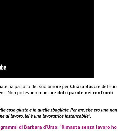
 quale ha parlato del suo amore per
Chiara Bacci
e del suo
talent. Non potevano mancare
dolci parole nei confronti
lle cose giuste e in quelle sbagliate. Per me, che ero uno non
ine al lavoro, lei è una lavoratrice instancabile”
.
rogrammi di Barbara d’Urso: “Rimasta senza lavoro ho