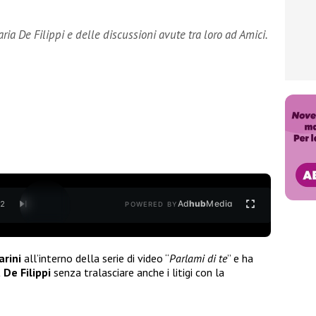
ia De Filippi e delle discussioni avute tra loro ad Amici.
Ad
hub
Media
/
2
POWERED BY
arini
all’interno della serie di video “
Parlami di te
” e ha
De Filippi
senza tralasciare anche i litigi con la