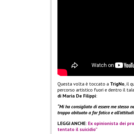
Questa volta è toccato a
TrigNo
, il
percorso artistico fuori e dentro il 
di Maria De Filippi
:
“Mi ha consigliato di essere me stesso ne
troppo abituato a far fatica e all’attitud
LEGGI ANCHE
:
Ex opinionista dei p
tentato il suicidio”