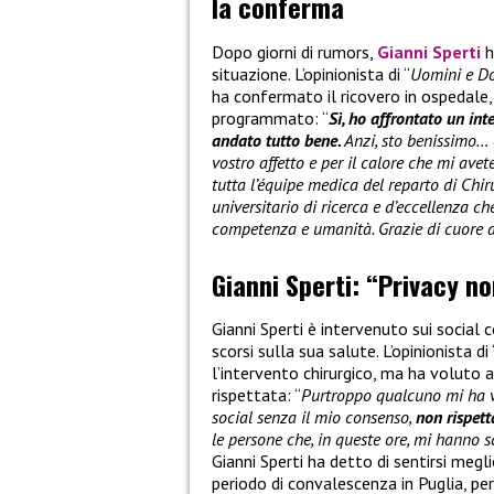
la conferma
Dopo giorni di rumors,
Gianni Sperti
h
situazione. L’opinionista di “
Uomini e D
ha confermato il ricovero in ospedale,
programmato: “
Sì, ho affrontato un i
andato tutto bene.
Anzi, sto benissimo… d
vostro affetto e per il calore che mi ave
tutta l’équipe medica del reparto di Chir
universitario di ricerca e d’eccellenza c
competenza e umanità. Grazie di cuore a 
Gianni Sperti: “Privacy no
Gianni Sperti è intervenuto sui social c
scorsi sulla sua salute. L’opinionista di 
l’intervento chirurgico, ma ha voluto 
rispettata: “
Purtroppo qualcuno mi ha vi
social senza il mio consenso,
non rispett
le persone che, in queste ore, mi hanno s
Gianni Sperti ha detto di sentirsi megl
periodo di convalescenza in Puglia, per 