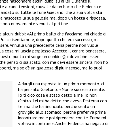
nza nascondere alcuni dubbi su di lei. Durante il
 alcune tensioni, causate da un bacio che Federica e
 mandato su tutte le furie Gaetano, che a sua volta sta
 nascosto la sua gelosia ma, dopo un botta e risposta,
ò, sono nuovamente venuti al pettine.
 alcuni dubbi: «Al primo ballo che facciamo, mi chiede di
Poi ci risentiamo e, dopo quello che era successo, mi
essere. Annulla una precedente cena perché non vuole
a cosa mi lascia perplesso. Accetto il centro benessere,
questo punto mi sorge un dubbio. Qui dovrebbe essere
, che penso ci sia stato, con me devi essere sincera. Non ho
pporti, ma se c’è un qualcosa di più intenso, me lo puoi
A dargli una risposta, in un primo momento, ci
ha pensato Gaetano: «Non è successo niente.
Io ti dico cosa è stato detto a me. Io non
c’entro. Lei mi ha detto che aveva l’esterna con
te, ma che ha rinunciato perché sento un
groviglio allo stomaco, perché preferiva prima
incontrare me e poi riprendere con te. Prima mi
voleva incontrare». Anche Federica ha negato di