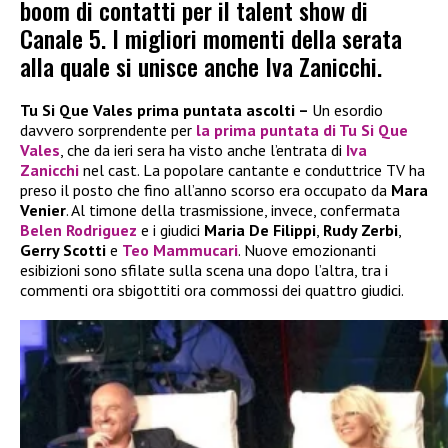
boom di contatti per il talent show di
Canale 5. I migliori momenti della serata
alla quale si unisce anche Iva Zanicchi.
Tu Si Que Vales prima puntata ascolti –
Un esordio
davvero sorprendente per
la prima puntata di Tu Si Que
Vales
, che da ieri sera ha visto anche l’entrata di
Iva
Zanicchi
nel cast. La popolare cantante e conduttrice TV ha
preso il posto che fino all’anno scorso era occupato da
Mara
Venier
. Al timone della trasmissione, invece, confermata
Belen Rodriguez
e i giudici
Maria De Filippi
,
Rudy Zerbi
,
Gerry Scotti
e
Teo Mammucari
. Nuove emozionanti
esibizioni sono sfilate sulla scena una dopo l’altra, tra i
commenti ora sbigottiti ora commossi dei quattro giudici.