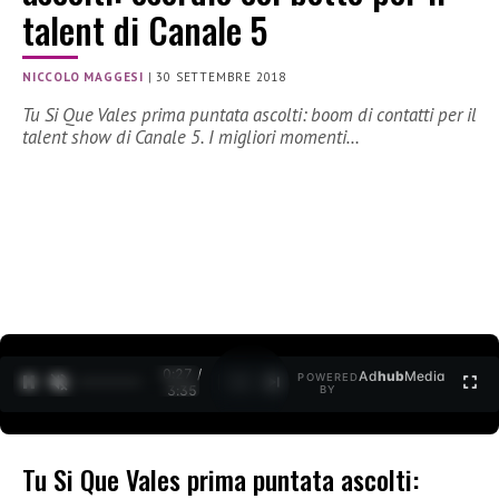
talent di Canale 5
NICCOLO MAGGESI
|
30 SETTEMBRE 2018
Tu Si Que Vales prima puntata ascolti: boom di contatti per il
talent show di Canale 5. I migliori momenti…
0:28 /
Ad
hub
Media
POWERED
1
/
2
3:35
BY
Tu Si Que Vales prima puntata ascolti: