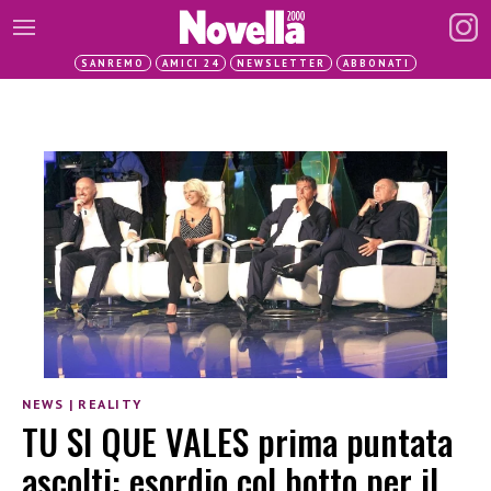
SANREMO
AMICI 24
NEWSLETTER
ABBONATI
NEWS
|
REALITY
TU SI QUE VALES prima puntata
ascolti: esordio col botto per il