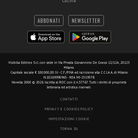
Cucina
ABBONATI
NEWSLETTER
Visibilia Editrice S.r.l.
con sede in Via Privata Giovannino De Grassi 12/12A, 20123
Milano.
Capitale sociale € 100.000,00 I.V. - C.F./P.IVA ed iscrizione alla C.C.I.A.A. di Milano
N.10269990965 - REA MI-2519578.
Novella 2000 © 2026. Iscritta al ROC con il n.37767. Tutti i diritti di proprietà
letteraria ed artistica riservati.
CONTATTI
PRIVACY E COOKIES POLICY
IMPOSTAZIONI COOKIE
TORNA SU