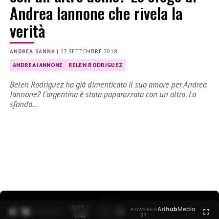
Andrea Iannone che rivela la
verità
ANDREA SANNA
|
27 SETTEMBRE 2018
ANDREA IANNONE
BELEN RODRIGUEZ
Belen Rodriguez ha già dimenticato il suo amore per Andrea
Iannone? L’argentina è stata paparazzata con un altro. Lo
sfondo…
0:12 /
Ad
hub
Media
POWERED
1
/
2
1:40
BY