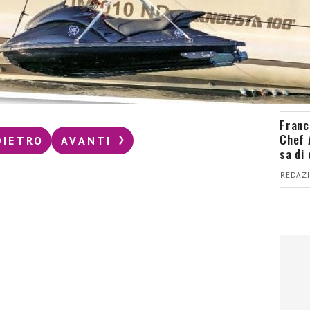
del d
LUCREZ
Grana
anche
gour
REDAZI
Franc
Chef 
DIETRO
AVANTI
sa di
REDAZI