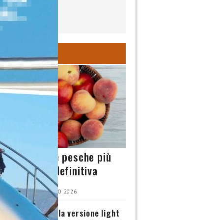
INA
 scegliere le pesche più
e? La guida definitiva
IA CIOTTI | 2 AGOSTO 2026
isù senza uova: la versione light