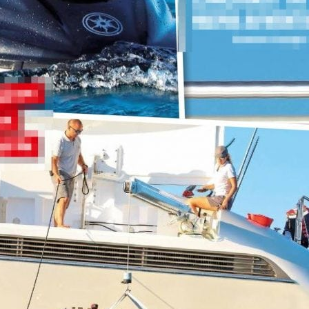
CUC
Come
buon
LUCREZ
Tiram