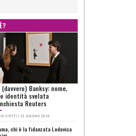
 È?
è (davvero) Banksy: nome,
 e identità svelata
’inchiesta Reuters
IA CIOTTI | 13 GIUGNO 2026
ma, chi è la fidanzata Lodovica
rini