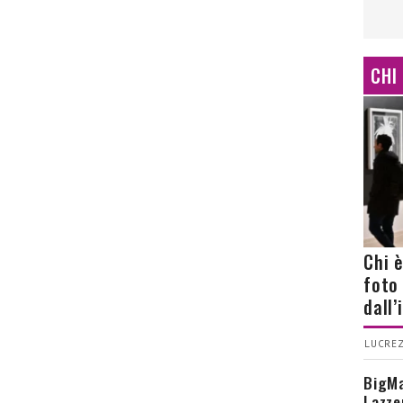
CHI
Chi 
foto
dall
LUCREZ
BigMa
Lazze