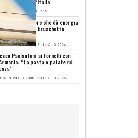
olce più amato d’Italia
IA CIOTTI | 1 AGOSTO 2026
 Padano, il sapore che dà energia
 d’estate con le bruschette
met
ONE NOVELLA 2000 | 31 LUGLIO 2026
esco Paolantoni ai fornelli con
Armonia: “La pasta e patate mi
 casa”
ONE NOVELLA 2000 | 30 LUGLIO 2026