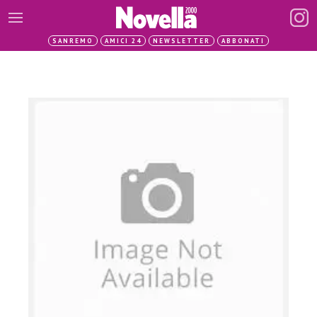
SANREMO
AMICI 24
NEWSLETTER
ABBONATI