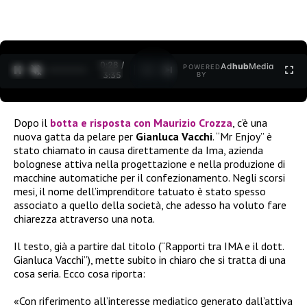
0:28 /
Ad
hub
Media
POWERED
1
/
2
3:35
BY
Dopo il
botta e risposta con Maurizio Crozza
, c’è una
nuova gatta da pelare per
Gianluca Vacchi
. “Mr Enjoy” è
stato chiamato in causa direttamente da Ima, azienda
bolognese attiva nella progettazione e nella produzione di
macchine automatiche per il confezionamento. Negli scorsi
mesi, il nome dell’imprenditore tatuato è stato spesso
associato a quello della società, che adesso ha voluto fare
chiarezza attraverso una nota.
Il testo, già a partire dal titolo (“Rapporti tra IMA e il dott.
Gianluca Vacchi”), mette subito in chiaro che si tratta di una
cosa seria. Ecco cosa riporta:
«Con riferimento all’interesse mediatico generato dall’attiva